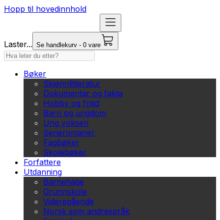
Hopp til hovedinnhold
Laster...
Se handlekurv - 0 vare
Bøker
Skjønnlitteratur
Dokumentar og fakta
Hobby og fritid
Barn og ungdom
Ung voksen
Serieromaner
Fagbøker
Skolebøker
Forfattere
Utdanning
Barnehage
Grunnskole
Videregående
Norsk som andrespråk