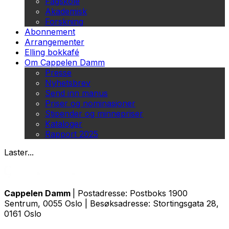
Fagskole
Akademisk
Forskning
Abonnement
Arrangementer
Elling bokkafé
Om Cappelen Damm
Presse
Nyhetsbrev
Send inn manus
Priser og nominasjoner
Stipender og minnepriser
Kataloger
Rapport 2025
Laster...
Cappelen Damm
| Postadresse: Postboks 1900
Sentrum, 0055 Oslo | Besøksadresse: Stortingsgata 28,
0161 Oslo