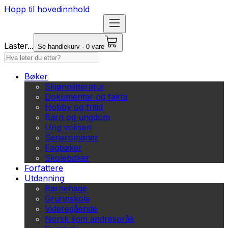
Hopp til hovedinnhold
Laster...
Se handlekurv - 0 vare
Bøker
Skjønnlitteratur
Dokumentar og fakta
Hobby og fritid
Barn og ungdom
Ung voksen
Serieromaner
Fagbøker
Skolebøker
Forfattere
Utdanning
Barnehage
Grunnskole
Videregående
Norsk som andrespråk