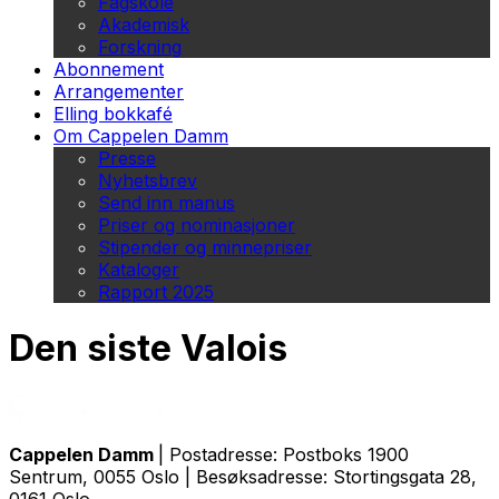
Fagskole
Akademisk
Forskning
Abonnement
Arrangementer
Elling bokkafé
Om Cappelen Damm
Presse
Nyhetsbrev
Send inn manus
Priser og nominasjoner
Stipender og minnepriser
Kataloger
Rapport 2025
Den siste Valois
Cappelen Damm
| Postadresse: Postboks 1900
Sentrum, 0055 Oslo | Besøksadresse: Stortingsgata 28,
0161 Oslo