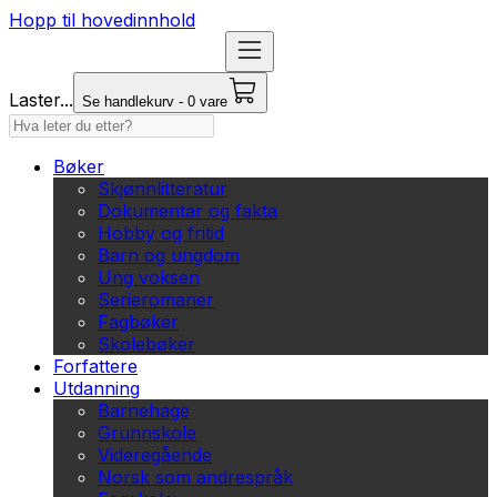
Hopp til hovedinnhold
Laster...
Se handlekurv - 0 vare
Bøker
Skjønnlitteratur
Dokumentar og fakta
Hobby og fritid
Barn og ungdom
Ung voksen
Serieromaner
Fagbøker
Skolebøker
Forfattere
Utdanning
Barnehage
Grunnskole
Videregående
Norsk som andrespråk