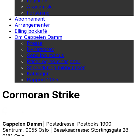
Fagskole
Akademisk
Forskning
Abonnement
Arrangementer
Elling bokkafé
Om Cappelen Damm
Presse
Nyhetsbrev
Send inn manus
Priser og nominasjoner
Stipender og minnepriser
Kataloger
Rapport 2025
Cormoran Strike
Cappelen Damm
| Postadresse: Postboks 1900
Sentrum, 0055 Oslo | Besøksadresse: Stortingsgata 28,
0161 Oslo