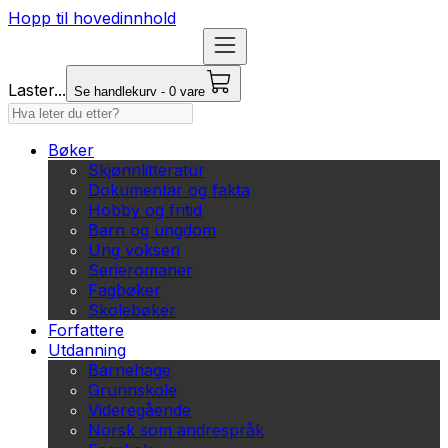
Hopp til hovedinnhold
Laster...
Se handlekurv - 0 vare
Bøker
Skjønnlitteratur
Dokumentar og fakta
Hobby og fritid
Barn og ungdom
Ung voksen
Serieromaner
Fagbøker
Skolebøker
Forfattere
Utdanning
Barnehage
Grunnskole
Videregående
Norsk som andrespråk