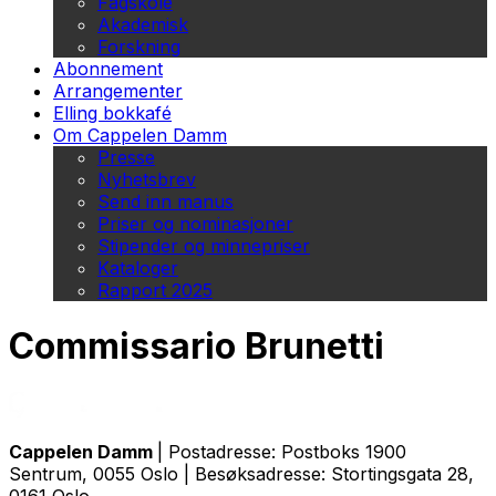
Fagskole
Akademisk
Forskning
Abonnement
Arrangementer
Elling bokkafé
Om Cappelen Damm
Presse
Nyhetsbrev
Send inn manus
Priser og nominasjoner
Stipender og minnepriser
Kataloger
Rapport 2025
Commissario Brunetti
Cappelen Damm
| Postadresse: Postboks 1900
Sentrum, 0055 Oslo | Besøksadresse: Stortingsgata 28,
0161 Oslo