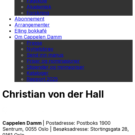
Fagskole
Akademisk
Forskning
Abonnement
Arrangementer
Elling bokkafé
Om Cappelen Damm
Presse
Nyhetsbrev
Send inn manus
Priser og nominasjoner
Stipender og minnepriser
Kataloger
Rapport 2025
Christian von der Hall
Cappelen Damm
| Postadresse: Postboks 1900
Sentrum, 0055 Oslo | Besøksadresse: Stortingsgata 28,
0161 Oslo