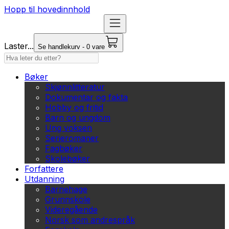
Hopp til hovedinnhold
Laster...
Se handlekurv - 0 vare
Bøker
Skjønnlitteratur
Dokumentar og fakta
Hobby og fritid
Barn og ungdom
Ung voksen
Serieromaner
Fagbøker
Skolebøker
Forfattere
Utdanning
Barnehage
Grunnskole
Videregående
Norsk som andrespråk