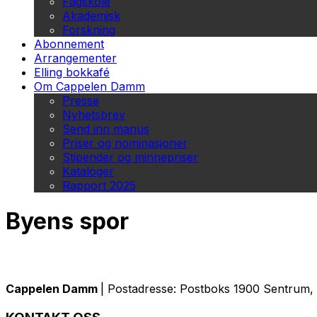
Fagskole
Akademisk
Forskning
Abonnement
Arrangementer
Elling bokkafé
Om Cappelen Damm
Presse
Nyhetsbrev
Send inn manus
Priser og nominasjoner
Stipender og minnepriser
Kataloger
Rapport 2025
Byens spor
Cappelen Damm
| Postadresse: Postboks 1900 Sentrum, 