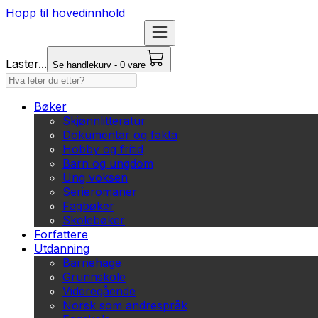
Hopp til hovedinnhold
Laster...
Se handlekurv - 0 vare
Bøker
Skjønnlitteratur
Dokumentar og fakta
Hobby og fritid
Barn og ungdom
Ung voksen
Serieromaner
Fagbøker
Skolebøker
Forfattere
Utdanning
Barnehage
Grunnskole
Videregående
Norsk som andrespråk