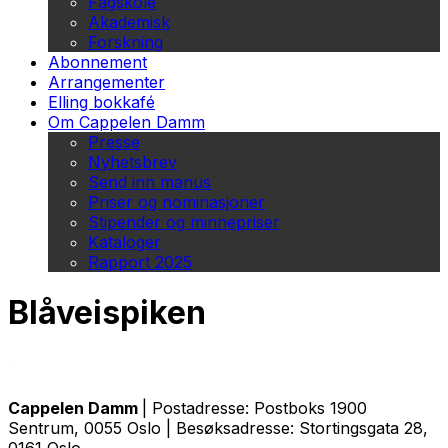
Fagskole
Akademisk
Forskning
Abonnement
Arrangementer
Elling bokkafé
Om Cappelen Damm
Presse
Nyhetsbrev
Send inn manus
Priser og nominasjoner
Stipender og minnepriser
Kataloger
Rapport 2025
Blåveispiken
Cappelen Damm
| Postadresse: Postboks 1900
Sentrum, 0055 Oslo | Besøksadresse: Stortingsgata 28,
0161 Oslo