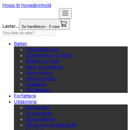
Hopp til hovedinnhold
Laster...
Se handlekurv - 0 vare
Bøker
Skjønnlitteratur
Dokumentar og fakta
Hobby og fritid
Barn og ungdom
Ung voksen
Serieromaner
Fagbøker
Skolebøker
Forfattere
Utdanning
Barnehage
Grunnskole
Videregående
Norsk som andrespråk