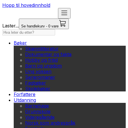
Hopp til hovedinnhold
Laster...
Se handlekurv - 0 vare
Bøker
Skjønnlitteratur
Dokumentar og fakta
Hobby og fritid
Barn og ungdom
Ung voksen
Serieromaner
Fagbøker
Skolebøker
Forfattere
Utdanning
Barnehage
Grunnskole
Videregående
Norsk som andrespråk