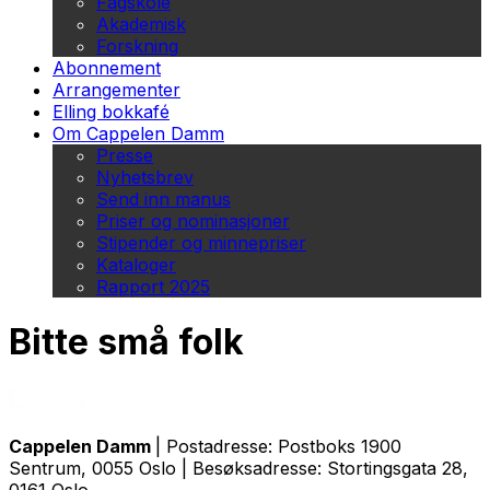
Fagskole
Akademisk
Forskning
Abonnement
Arrangementer
Elling bokkafé
Om Cappelen Damm
Presse
Nyhetsbrev
Send inn manus
Priser og nominasjoner
Stipender og minnepriser
Kataloger
Rapport 2025
Bitte små folk
Cappelen Damm
| Postadresse: Postboks 1900
Sentrum, 0055 Oslo | Besøksadresse: Stortingsgata 28,
0161 Oslo