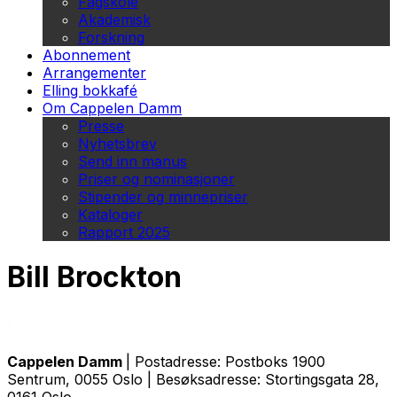
Fagskole
Akademisk
Forskning
Abonnement
Arrangementer
Elling bokkafé
Om Cappelen Damm
Presse
Nyhetsbrev
Send inn manus
Priser og nominasjoner
Stipender og minnepriser
Kataloger
Rapport 2025
Bill Brockton
Cappelen Damm
| Postadresse: Postboks 1900
Sentrum, 0055 Oslo | Besøksadresse: Stortingsgata 28,
0161 Oslo