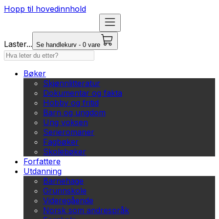
Hopp til hovedinnhold
Laster...
Se handlekurv - 0 vare
Bøker
Skjønnlitteratur
Dokumentar og fakta
Hobby og fritid
Barn og ungdom
Ung voksen
Serieromaner
Fagbøker
Skolebøker
Forfattere
Utdanning
Barnehage
Grunnskole
Videregående
Norsk som andrespråk