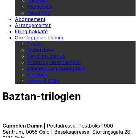
Fagskole
Akademisk
Forskning
Abonnement
Arrangementer
Elling bokkafé
Om Cappelen Damm
Presse
Nyhetsbrev
Send inn manus
Priser og nominasjoner
Stipender og minnepriser
Kataloger
Rapport 2025
Baztan-trilogien
Cappelen Damm
| Postadresse: Postboks 1900
Sentrum, 0055 Oslo | Besøksadresse: Stortingsgata 28,
0161 Oslo