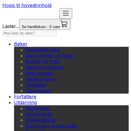
Hopp til hovedinnhold
Laster...
Se handlekurv - 0 vare
Bøker
Skjønnlitteratur
Dokumentar og fakta
Hobby og fritid
Barn og ungdom
Ung voksen
Serieromaner
Fagbøker
Skolebøker
Forfattere
Utdanning
Barnehage
Grunnskole
Videregående
Norsk som andrespråk