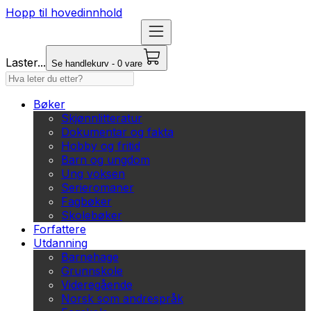
Hopp til hovedinnhold
Laster...
Se handlekurv - 0 vare
Bøker
Skjønnlitteratur
Dokumentar og fakta
Hobby og fritid
Barn og ungdom
Ung voksen
Serieromaner
Fagbøker
Skolebøker
Forfattere
Utdanning
Barnehage
Grunnskole
Videregående
Norsk som andrespråk