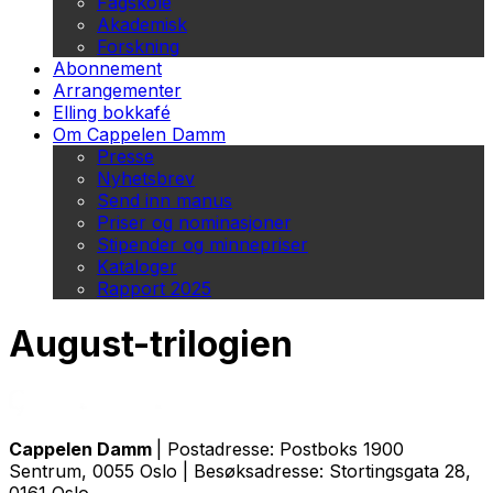
Fagskole
Akademisk
Forskning
Abonnement
Arrangementer
Elling bokkafé
Om Cappelen Damm
Presse
Nyhetsbrev
Send inn manus
Priser og nominasjoner
Stipender og minnepriser
Kataloger
Rapport 2025
August-trilogien
Cappelen Damm
| Postadresse: Postboks 1900
Sentrum, 0055 Oslo | Besøksadresse: Stortingsgata 28,
0161 Oslo