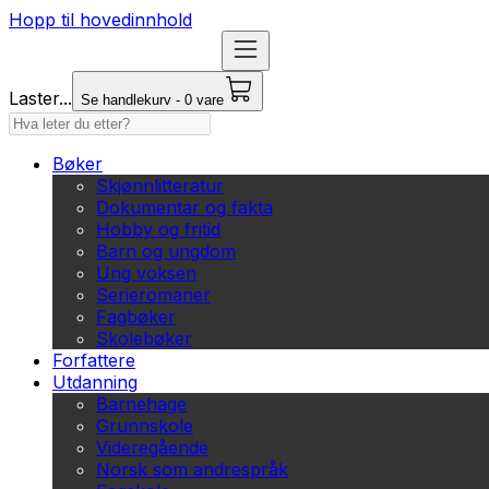
Hopp til hovedinnhold
Laster...
Se handlekurv - 0 vare
Bøker
Skjønnlitteratur
Dokumentar og fakta
Hobby og fritid
Barn og ungdom
Ung voksen
Serieromaner
Fagbøker
Skolebøker
Forfattere
Utdanning
Barnehage
Grunnskole
Videregående
Norsk som andrespråk