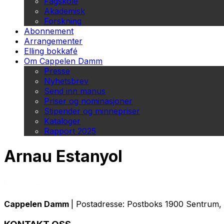
Fagskole
Akademisk
Forskning
Abonnement
Arrangementer
Elling bokkafé
Om Cappelen Damm
Presse
Nyhetsbrev
Send inn manus
Priser og nominasjoner
Stipender og minnepriser
Kataloger
Rapport 2025
Arnau Estanyol
Cappelen Damm
| Postadresse: Postboks 1900 Sentrum, 