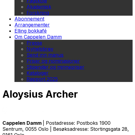
Fagskole
Akademisk
Forskning
Abonnement
Arrangementer
Elling bokkafé
Om Cappelen Damm
Presse
Nyhetsbrev
Send inn manus
Priser og nominasjoner
Stipender og minnepriser
Kataloger
Rapport 2025
Aloysius Archer
Cappelen Damm
| Postadresse: Postboks 1900
Sentrum, 0055 Oslo | Besøksadresse: Stortingsgata 28,
0161 Oslo