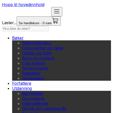
Hopp til hovedinnhold
Laster...
Se handlekurv - 0 vare
Bøker
Skjønnlitteratur
Dokumentar og fakta
Hobby og fritid
Barn og ungdom
Ung voksen
Serieromaner
Fagbøker
Skolebøker
Forfattere
Utdanning
Barnehage
Grunnskole
Videregående
Norsk som andrespråk