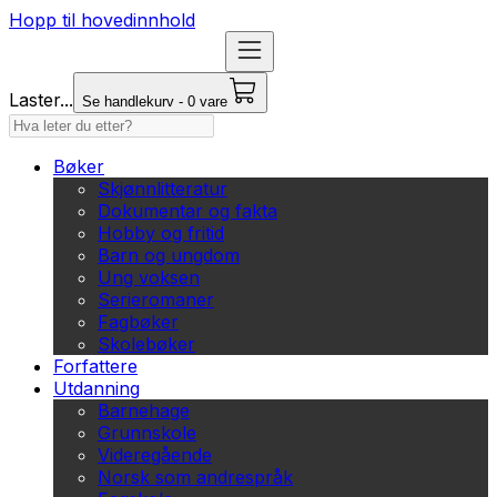
Hopp til hovedinnhold
Laster...
Se handlekurv - 0 vare
Bøker
Skjønnlitteratur
Dokumentar og fakta
Hobby og fritid
Barn og ungdom
Ung voksen
Serieromaner
Fagbøker
Skolebøker
Forfattere
Utdanning
Barnehage
Grunnskole
Videregående
Norsk som andrespråk