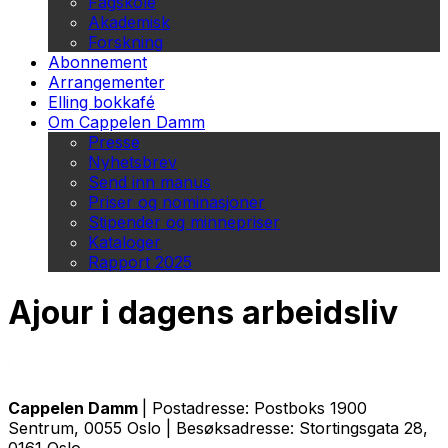
Fagskole
Akademisk
Forskning
Abonnement
Arrangementer
Elling bokkafé
Om Cappelen Damm
Presse
Nyhetsbrev
Send inn manus
Priser og nominasjoner
Stipender og minnepriser
Kataloger
Rapport 2025
Ajour i dagens arbeidsliv
Cappelen Damm
| Postadresse: Postboks 1900
Sentrum, 0055 Oslo | Besøksadresse: Stortingsgata 28,
0161 Oslo