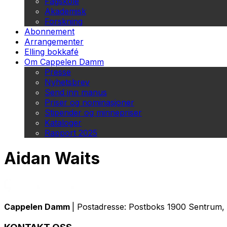
Fagskole
Akademisk
Forskning
Abonnement
Arrangementer
Elling bokkafé
Om Cappelen Damm
Presse
Nyhetsbrev
Send inn manus
Priser og nominasjoner
Stipender og minnepriser
Kataloger
Rapport 2025
Aidan Waits
Cappelen Damm
| Postadresse: Postboks 1900 Sentrum, 