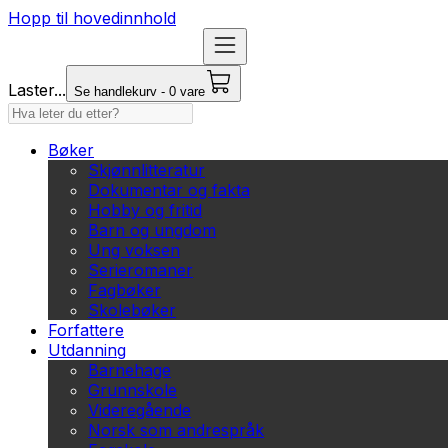
Hopp til hovedinnhold
Laster...
Se handlekurv - 0 vare
Bøker
Skjønnlitteratur
Dokumentar og fakta
Hobby og fritid
Barn og ungdom
Ung voksen
Serieromaner
Fagbøker
Skolebøker
Forfattere
Utdanning
Barnehage
Grunnskole
Videregående
Norsk som andrespråk