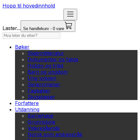
Hopp til hovedinnhold
Laster...
Se handlekurv - 0 vare
Bøker
Skjønnlitteratur
Dokumentar og fakta
Hobby og fritid
Barn og ungdom
Ung voksen
Serieromaner
Fagbøker
Skolebøker
Forfattere
Utdanning
Barnehage
Grunnskole
Videregående
Norsk som andrespråk