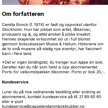
Om forfatteren
Camilla Brinck (f. 1974) er født og oppvokst utenfor
Stockholm. Hun har jobbet som artist, låtskriver,
produsent og dj, og alltid ønsket å jobbe kreativt.
Hennes skapende virksomhet slo ut i full blomst
gjennom boksuksessen Musse & Helium
.
Historiene om
de to små musene på stadig nye eventyr, har fascinert
barn i flere land.
*Det er ingen bindingstid, du trenger kun kjøpe én bok.
Deretter kan du når som helst si opp abonnementet.
Porto for velkomstpakken tilkommer. Porto pr bok 20,-.
Kundeservice
Lurer du på noe vedrørende bestilling eller endring av
abonnement, kontakt kundeservice på tlf. 21 89 60 60
eller e-post
kundeservice@cappelendammbokklubber.no