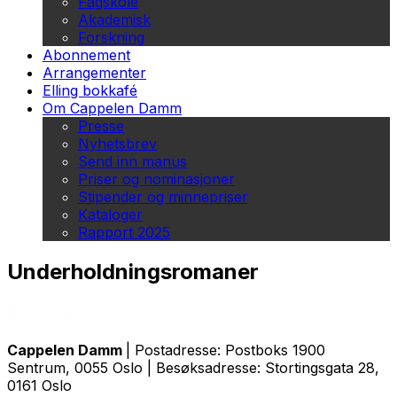
Fagskole
Akademisk
Forskning
Abonnement
Arrangementer
Elling bokkafé
Om Cappelen Damm
Presse
Nyhetsbrev
Send inn manus
Priser og nominasjoner
Stipender og minnepriser
Kataloger
Rapport 2025
Underholdningsromaner
Cappelen Damm
| Postadresse: Postboks 1900
Sentrum, 0055 Oslo | Besøksadresse: Stortingsgata 28,
0161 Oslo