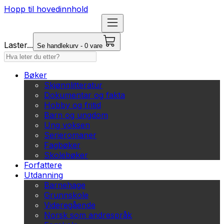
Hopp til hovedinnhold
Laster...
Se handlekurv - 0 vare
Bøker
Skjønnlitteratur
Dokumentar og fakta
Hobby og fritid
Barn og ungdom
Ung voksen
Serieromaner
Fagbøker
Skolebøker
Forfattere
Utdanning
Barnehage
Grunnskole
Videregående
Norsk som andrespråk