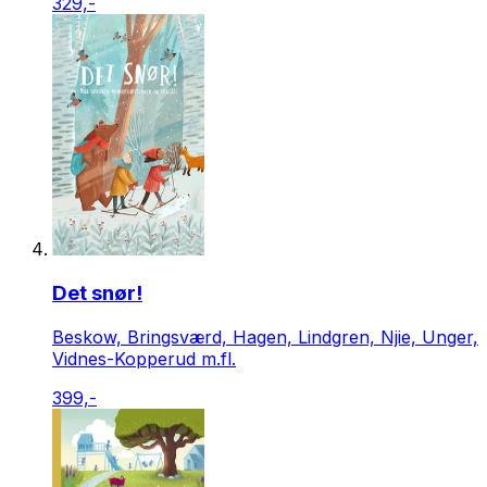
329,-
Det snør!
Beskow, Bringsværd, Hagen, Lindgren, Njie, Unger,
Vidnes-Kopperud m.fl.
399,-