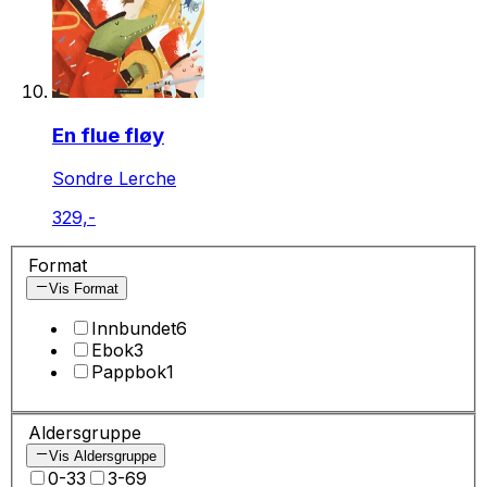
En flue fløy
Sondre Lerche
329,-
Format
Vis Format
Innbundet
6
Ebok
3
Pappbok
1
Aldersgruppe
Vis Aldersgruppe
0-3
3
3-6
9