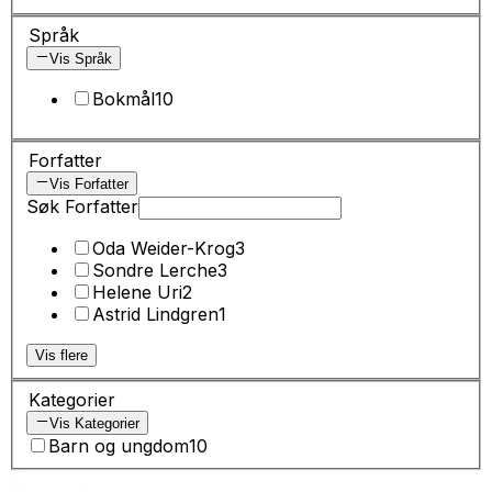
Språk
Vis Språk
Bokmål
10
Forfatter
Vis Forfatter
Søk Forfatter
Oda Weider-Krog
3
Sondre Lerche
3
Helene Uri
2
Astrid Lindgren
1
Vis flere
Kategorier
Vis Kategorier
Barn og ungdom
10