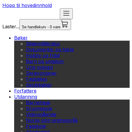
Hopp til hovedinnhold
Laster...
Se handlekurv - 0 vare
Bøker
Skjønnlitteratur
Dokumentar og fakta
Hobby og fritid
Barn og ungdom
Ung voksen
Serieromaner
Fagbøker
Skolebøker
Forfattere
Utdanning
Barnehage
Grunnskole
Videregående
Norsk som andrespråk
Fagskole