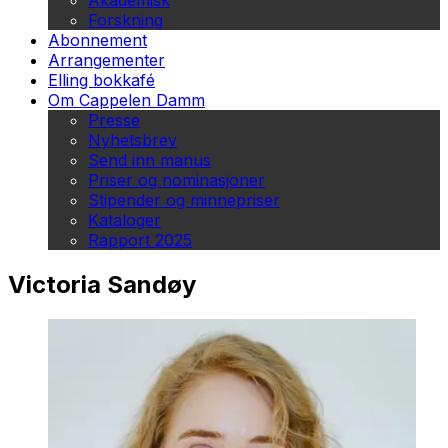
Akademisk
Forskning
Abonnement
Arrangementer
Elling bokkafé
Om Cappelen Damm
Presse
Nyhetsbrev
Send inn manus
Priser og nominasjoner
Stipender og minnepriser
Kataloger
Rapport 2025
Victoria Sandøy