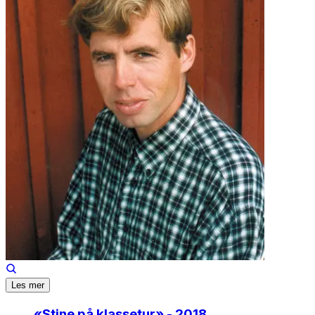
Les mer
«
Stine på klassetur
» - 2018