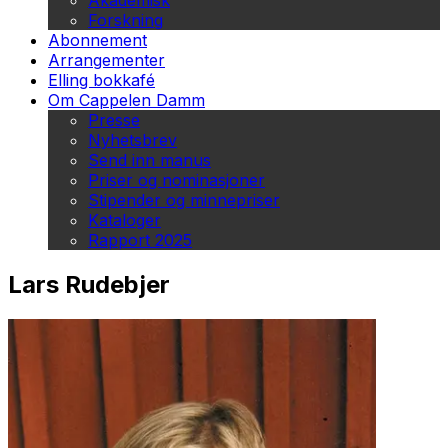
Akademisk
Forskning
Abonnement
Arrangementer
Elling bokkafé
Om Cappelen Damm
Presse
Nyhetsbrev
Send inn manus
Priser og nominasjoner
Stipender og minnepriser
Kataloger
Rapport 2025
Lars Rudebjer