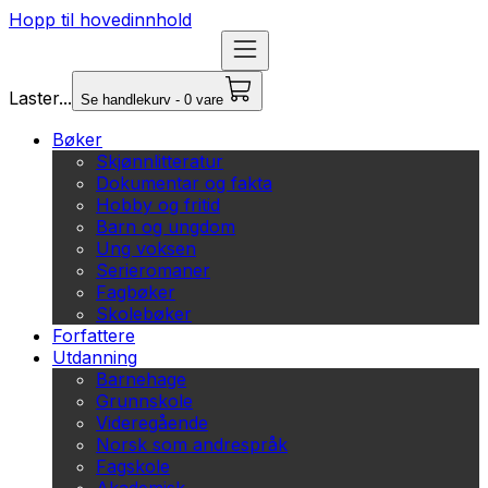
Hopp til hovedinnhold
Laster...
Se handlekurv - 0 vare
Bøker
Skjønnlitteratur
Dokumentar og fakta
Hobby og fritid
Barn og ungdom
Ung voksen
Serieromaner
Fagbøker
Skolebøker
Forfattere
Utdanning
Barnehage
Grunnskole
Videregående
Norsk som andrespråk
Fagskole