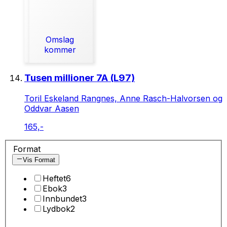
Omslag
kommer
Tusen millioner 7A (L97)
Toril Eskeland Rangnes, Anne Rasch-Halvorsen og
Oddvar Aasen
165,-
Format
Vis Format
Heftet
6
Ebok
3
Innbundet
3
Lydbok
2