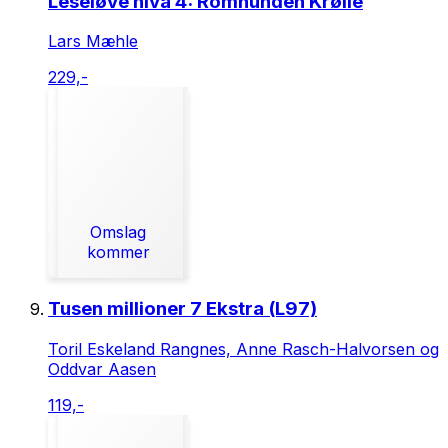
Leseløve nivå 4: Romhunden Krølle
Lars Mæhle
229,-
Omslag
kommer
Tusen millioner 7 Ekstra (L97)
Toril Eskeland Rangnes, Anne Rasch-Halvorsen og
Oddvar Aasen
119,-