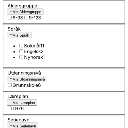
Aldersgruppe
Vis Aldersgruppe
6-9
8
9-12
8
Språk
Vis Språk
Bokmål
11
Engelsk
2
Nynorsk
1
Utdanningsnivå
Vis Utdanningsnivå
Grunnskole
6
Læreplan
Vis Læreplan
L97
6
Serienavn
Vis Serienavn