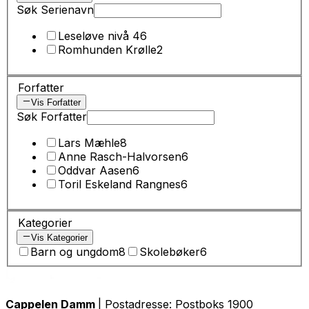
Søk Serienavn
Leseløve nivå 4
6
Romhunden Krølle
2
Forfatter
Vis Forfatter
Søk Forfatter
Lars Mæhle
8
Anne Rasch-Halvorsen
6
Oddvar Aasen
6
Toril Eskeland Rangnes
6
Kategorier
Vis Kategorier
Barn og ungdom
8
Skolebøker
6
Cappelen Damm
| Postadresse: Postboks 1900