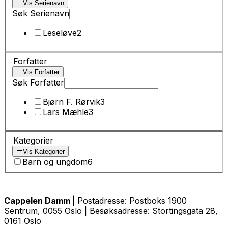
Vis Serienavn
Søk Serienavn
Leseløve
2
Forfatter
Vis Forfatter
Søk Forfatter
Bjørn F. Rørvik
3
Lars Mæhle
3
Kategorier
Vis Kategorier
Barn og ungdom
6
Cappelen Damm
| Postadresse: Postboks 1900
Sentrum, 0055 Oslo | Besøksadresse: Stortingsgata 28,
0161 Oslo