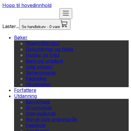
Hopp til hovedinnhold
Laster...
Se handlekurv - 0 vare
Bøker
Skjønnlitteratur
Dokumentar og fakta
Hobby og fritid
Barn og ungdom
Ung voksen
Serieromaner
Fagbøker
Skolebøker
Forfattere
Utdanning
Barnehage
Grunnskole
Videregående
Norsk som andrespråk
Fagskole