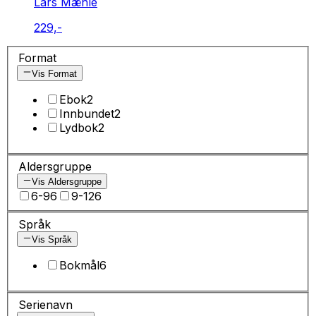
Lars Mæhle
229,-
Format
Vis Format
Ebok
2
Innbundet
2
Lydbok
2
Aldersgruppe
Vis Aldersgruppe
6-9
6
9-12
6
Språk
Vis Språk
Bokmål
6
Serienavn