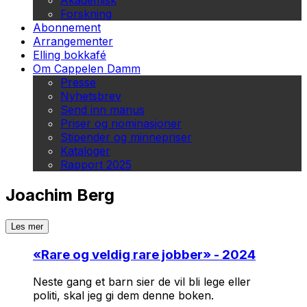
Akademisk
Forskning
Abonnement
Arrangementer
Elling bokkafé
Om Cappelen Damm
Presse
Nyhetsbrev
Send inn manus
Priser og nominasjoner
Stipender og minnepriser
Kataloger
Rapport 2025
Joachim Berg
Les mer
«
Rare og veldig rare jobber
» - 2024
Neste gang et barn sier de vil bli lege eller
politi, skal jeg gi dem denne boken.