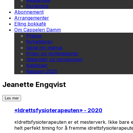
Akademisk
Forskning
Abonnement
Arrangementer
Elling bokkafé
Om Cappelen Damm
Presse
Nyhetsbrev
Send inn manus
Priser og nominasjoner
Stipender og minnepriser
Kataloger
Rapport 2025
Jeanette Engqvist
Les mer
«
Idrettsfysioterapeuten
» - 2020
«Idrettsfysioterapeuten er et mesterverk. Ikke bare 
helt perfekt timing for å fremme idrettsfysioterapeu