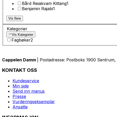
Bård Reiakvam Kittang
1
Benjamin Rajabi
1
Vis flere
Kategorier
Vis Kategorier
Fagbøker
2
Cappelen Damm
| Postadresse: Postboks 1900 Sentrum, 
KONTAKT OSS
Kundeservice
Min side
Send inn manus
Presse
Vurderingseksemplar
Ansatte