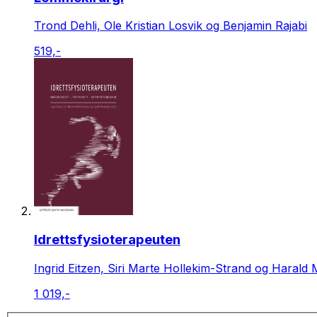
Trond Dehli, Ole Kristian Losvik og Benjamin Rajabi
519,-
Idrettsfysioterapeuten
Ingrid Eitzen, Siri Marte Hollekim-Strand og Harald 
1 019,-