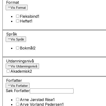
Format
Vis Format
Fleksibind
1
Heftet
1
Språk
Vis Språk
Bokmål
2
Utdanningsnivå
Vis Utdanningsnivå
Akademisk
2
Forfatter
Vis Forfatter
Søk Forfatter
Arne Jørstad Riise
1
Arve Vorland Pedersen
1