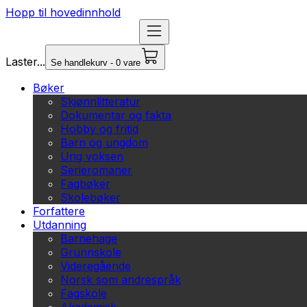
Hopp til hovedinnhold
Laster...
Se handlekurv - 0 vare
Bøker
Skjønnlitteratur
Dokumentar og fakta
Hobby og fritid
Barn og ungdom
Ung voksen
Serieromaner
Fagbøker
Skolebøker
Forfattere
Utdanning
Barnehage
Grunnskole
Videregående
Norsk som andrespråk
Fagskole