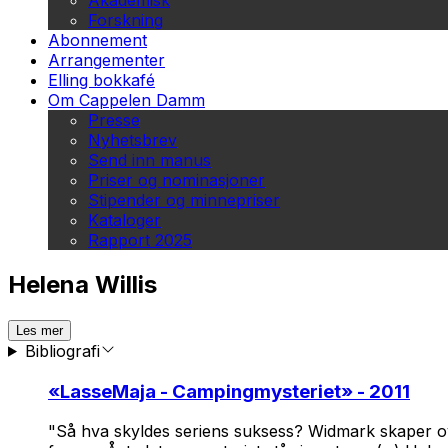
Akademisk
Forskning
Abonnement
Arrangementer
Elling bokkafé
Om Cappelen Damm
Presse
Nyhetsbrev
Send inn manus
Priser og nominasjoner
Stipender og minnepriser
Kataloger
Rapport 2025
Helena Willis
Les mer
Bibliografi
«
LasseMaja - Campingmysteriet
» - 2011
"Så hva skyldes seriens suksess? Widmark skaper overs