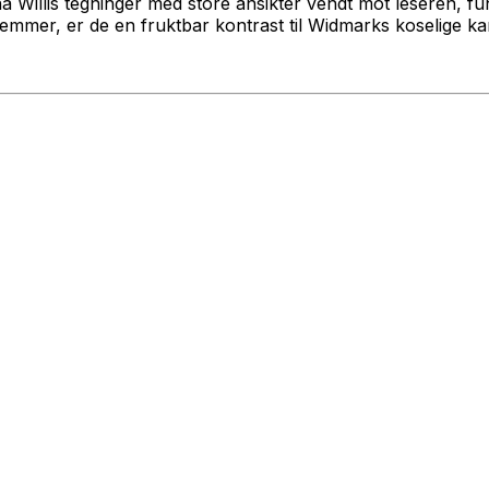
ena Willis tegninger med store ansikter vendt mot leseren, f
emmer, er de en fruktbar kontrast til Widmarks koselige 