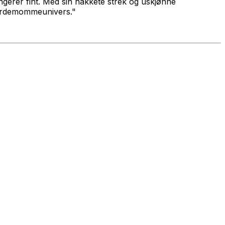
ungerer fint. Med sin hakkete strek og uskjønne
kardemommeunivers."