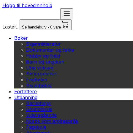
Hopp til hovedinnhold
Laster...
Se handlekurv - 0 vare
Bøker
Skjønnlitteratur
Dokumentar og fakta
Hobby og fritid
Barn og ungdom
Ung voksen
Serieromaner
Fagbøker
Skolebøker
Forfattere
Utdanning
Barnehage
Grunnskole
Videregående
Norsk som andrespråk
Fagskole