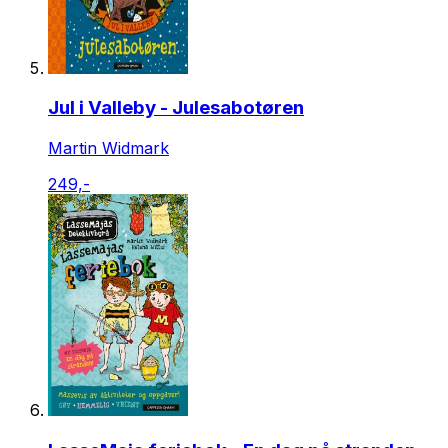
Jul i Valleby - Julesabotøren
Martin Widmark
249,-