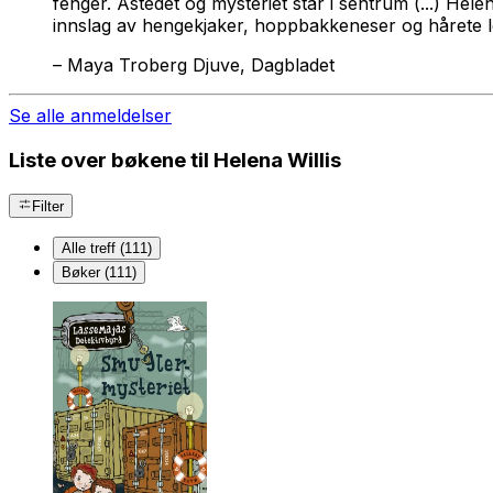
fenger. Åstedet og mysteriet står i sentrum (...) Hel
innslag av hengekjaker, hoppbakkeneser og hårete l
–
Maya Troberg Djuve, Dagbladet
Se alle anmeldelser
Liste over bøkene til Helena Willis
Filter
Alle treff (111)
Bøker (111)