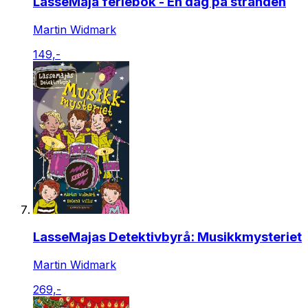
LasseMaja feriebok - En dag på stranden
Martin Widmark
149,-
LasseMajas Detektivbyrå: Musikkmysteriet
Martin Widmark
269,-