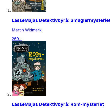
LasseMajas Detektivbyrå: Smuglermysterie
Martin Widmark
269,-
LasseMajas Detektivbyrå: Rom-mysteriet