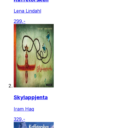
Lena Lindahl
299,-
Skylappjenta
Iram Haq
329,-