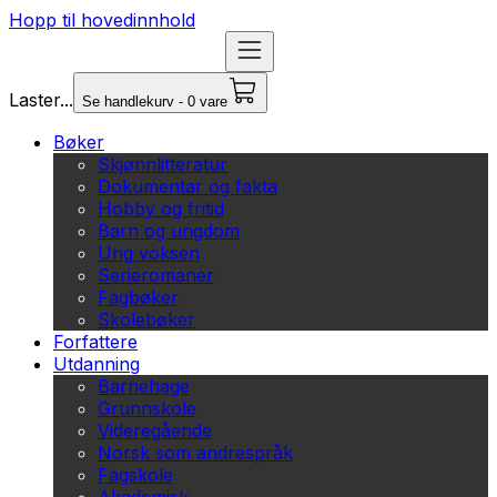
Hopp til hovedinnhold
Laster...
Se handlekurv - 0 vare
Bøker
Skjønnlitteratur
Dokumentar og fakta
Hobby og fritid
Barn og ungdom
Ung voksen
Serieromaner
Fagbøker
Skolebøker
Forfattere
Utdanning
Barnehage
Grunnskole
Videregående
Norsk som andrespråk
Fagskole