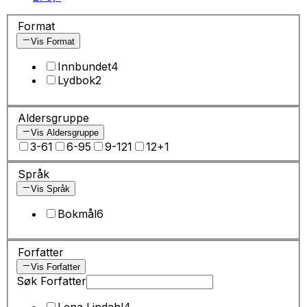
Format
Vis Format
Innbundet
4
Lydbok
2
Aldersgruppe
Vis Aldersgruppe
3-6
1
6-9
5
9-12
1
12+
1
Språk
Vis Språk
Bokmål
6
Forfatter
Vis Forfatter
Søk Forfatter