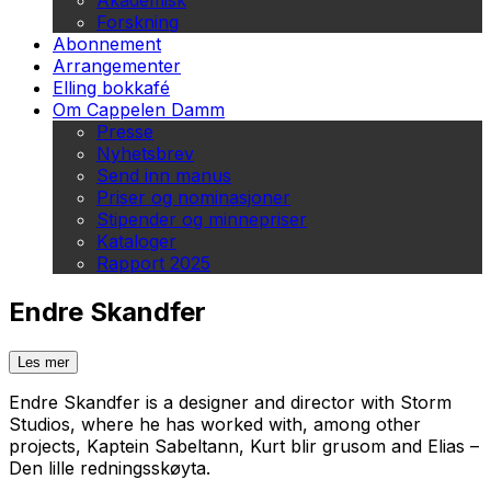
Akademisk
Forskning
Abonnement
Arrangementer
Elling bokkafé
Om Cappelen Damm
Presse
Nyhetsbrev
Send inn manus
Priser og nominasjoner
Stipender og minnepriser
Kataloger
Rapport 2025
Endre Skandfer
Les mer
Endre Skandfer is a designer and director with Storm
Studios, where he has worked with, among other
projects,
Kaptein Sabeltann
,
Kurt blir grusom
and
Elias –
Den lille redningsskøyta
.