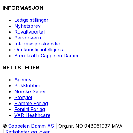
INFORMASJON
Ledige stillinger
Nyhetsbrev
Royaltyportal
Personvern
Informasjonskapsler
Om kunstig intelligens
Bærekraft i Cappelen Damm
NETTSTEDER
Agency
Bokklubber
Norske Serier
Storytel
Flamme Forlag
Fontini Forlag
VAR Healthcare
©
Cappelen Damm AS
| Org.nr. NO 948061937 MVA
|
Rettigheter og lover