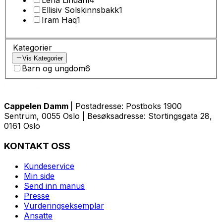
Lena Lindahl
4
Ellisiv Solskinnsbakk
1
Iram Haq
1
Kategorier
Vis Kategorier
Barn og ungdom
6
Cappelen Damm
| Postadresse: Postboks 1900
Sentrum, 0055 Oslo | Besøksadresse: Stortingsgata 28,
0161 Oslo
KONTAKT OSS
Kundeservice
Min side
Send inn manus
Presse
Vurderingseksemplar
Ansatte