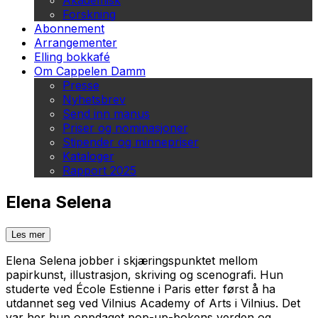
Akademisk
Forskning
Abonnement
Arrangementer
Elling bokkafé
Om Cappelen Damm
Presse
Nyhetsbrev
Send inn manus
Priser og nominasjoner
Stipender og minnepriser
Kataloger
Rapport 2025
Elena Selena
Les mer
Elena Selena jobber i skjæringspunktet mellom
papirkunst, illustrasjon, skriving og scenografi. Hun
studerte ved École Estienne i Paris etter først å ha
utdannet seg ved Vilnius Academy of Arts i Vilnius. Det
var her hun oppdaget pop-up-bokens verden og