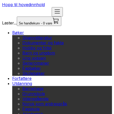
Hopp til hovedinnhold
Laster...
Se handlekurv - 0 vare
Bøker
Skjønnlitteratur
Dokumentar og fakta
Hobby og fritid
Barn og ungdom
Ung voksen
Serieromaner
Fagbøker
Skolebøker
Forfattere
Utdanning
Barnehage
Grunnskole
Videregående
Norsk som andrespråk
Fagskole