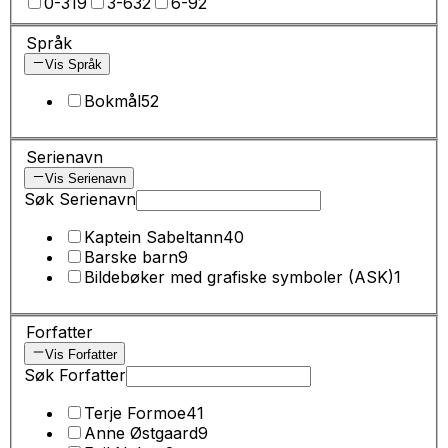
0-3
19
3-6
32
6-9
2
Språk
Vis Språk
Bokmål
52
Serienavn
Vis Serienavn
Søk Serienavn
Kaptein Sabeltann
40
Barske barn
9
Bildebøker med grafiske symboler (ASK)
1
Forfatter
Vis Forfatter
Søk Forfatter
Terje Formoe
41
Anne Østgaard
9