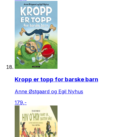
Kropp er topp for barske barn
Anne Østgaard og Egil Nyhus
179,-