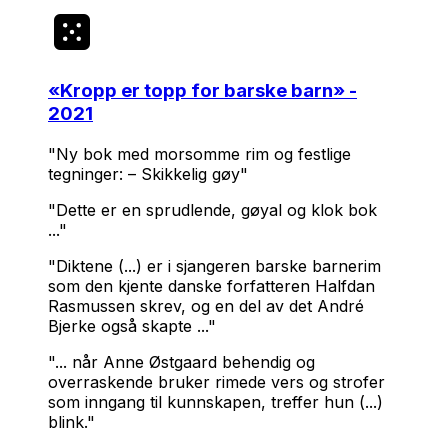
«
Kropp er topp for barske barn
» -
2021
"Ny bok med morsomme rim og festlige
tegninger: – Skikkelig gøy"
"Dette er en sprudlende, gøyal og klok bok
..."
"Diktene (...) er i sjangeren barske barnerim
som den kjente danske forfatteren Halfdan
Rasmussen skrev, og en del av det André
Bjerke også skapte ..."
"... når Anne Østgaard behendig og
overraskende bruker rimede vers og strofer
som inngang til kunnskapen, treffer hun (...)
blink."