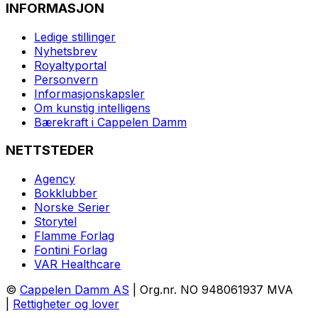
INFORMASJON
Ledige stillinger
Nyhetsbrev
Royaltyportal
Personvern
Informasjonskapsler
Om kunstig intelligens
Bærekraft i Cappelen Damm
NETTSTEDER
Agency
Bokklubber
Norske Serier
Storytel
Flamme Forlag
Fontini Forlag
VAR Healthcare
©
Cappelen Damm AS
| Org.nr. NO 948061937 MVA
|
Rettigheter og lover