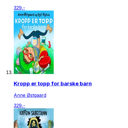
329,-
Kropp er topp for barske barn
Anne Østgaard
329,-