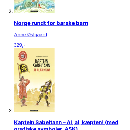
Norge rundt for barske barn
Anne Østgaard
329,-
Kaptein Sabeltann – Ai, ai, kæpten! (med
grafiske symboler, ASK)