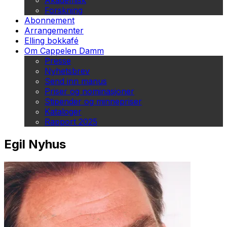
Akademisk
Forskning
Abonnement
Arrangementer
Elling bokkafé
Om Cappelen Damm
Presse
Nyhetsbrev
Send inn manus
Priser og nominasjoner
Stipender og minnepriser
Kataloger
Rapport 2025
Egil Nyhus