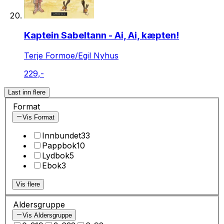
Kaptein Sabeltann - Ai, Ai, kæpten!
Terje Formoe/Egil Nyhus
229,-
Last inn flere
Format
Vis Format
Innbundet
33
Pappbok
10
Lydbok
5
Ebok
3
Vis flere
Aldersgruppe
Vis Aldersgruppe