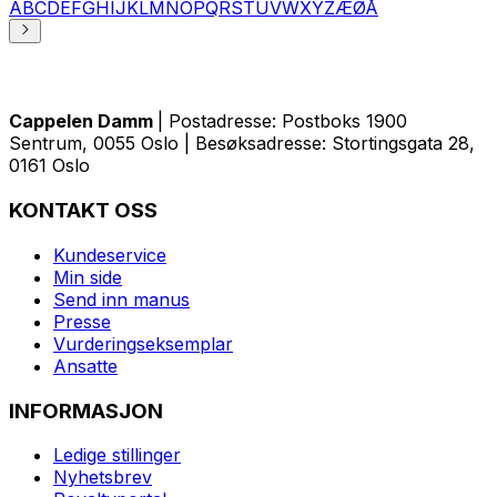
A
B
C
D
E
F
G
H
I
J
K
L
M
N
O
P
Q
R
S
T
U
V
W
X
Y
Z
Æ
Ø
Å
Cappelen Damm
| Postadresse: Postboks 1900
Sentrum, 0055 Oslo | Besøksadresse: Stortingsgata 28,
0161 Oslo
KONTAKT OSS
Kundeservice
Min side
Send inn manus
Presse
Vurderingseksemplar
Ansatte
INFORMASJON
Ledige stillinger
Nyhetsbrev