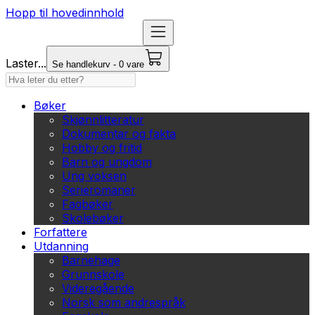
Hopp til hovedinnhold
Laster...
Se handlekurv - 0 vare
Bøker
Skjønnlitteratur
Dokumentar og fakta
Hobby og fritid
Barn og ungdom
Ung voksen
Serieromaner
Fagbøker
Skolebøker
Forfattere
Utdanning
Barnehage
Grunnskole
Videregående
Norsk som andrespråk