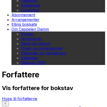
Fagskole
Akademisk
Forskning
Abonnement
Arrangementer
Elling bokkafé
Om Cappelen Damm
Presse
Nyhetsbrev
Send inn manus
Priser og nominasjoner
Stipender og minnepriser
Kataloger
Rapport 2025
Forfattere
Vis forfattere for bokstav
Hopp til forfatterne