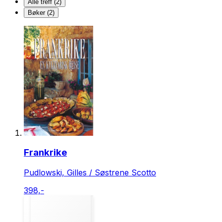
Alle treff (2)
Bøker (2)
Frankrike
Pudlowski, Gilles / Søstrene Scotto
398,-