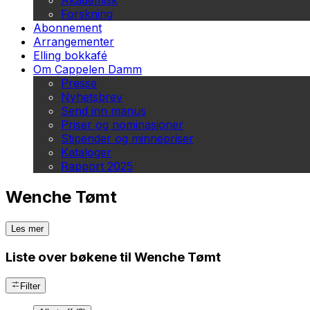
Akademisk
Forskning
Abonnement
Arrangementer
Elling bokkafé
Om Cappelen Damm
Presse
Nyhetsbrev
Send inn manus
Priser og nominasjoner
Stipender og minnepriser
Kataloger
Rapport 2025
Wenche Tømt
Les mer
Liste over bøkene til Wenche Tømt
Filter