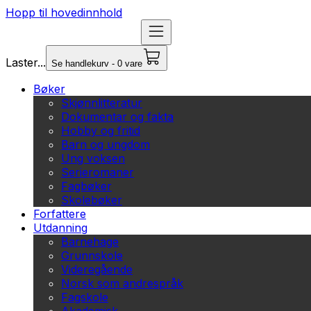
Hopp til hovedinnhold
Laster...
Se handlekurv - 0 vare
Bøker
Skjønnlitteratur
Dokumentar og fakta
Hobby og fritid
Barn og ungdom
Ung voksen
Serieromaner
Fagbøker
Skolebøker
Forfattere
Utdanning
Barnehage
Grunnskole
Videregående
Norsk som andrespråk
Fagskole