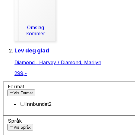
Omslag
kommer
Lev deg glad
Diamond , Harvey / Diamond, Marilyn
299,-
Format
Vis Format
Innbundet
2
Språk
Vis Språk