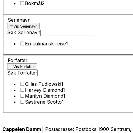
Bokmål
2
Serienavn
Vis Serienavn
Søk Serienavn
En kulinarisk reise
1
Forfatter
Vis Forfatter
Søk Forfatter
Gilles Pudlowski
1
Harvey Diamond
1
Marilyn Diamond
1
Søstrene Scotto
1
Cappelen Damm
| Postadresse: Postboks 1900 Sentrum, 