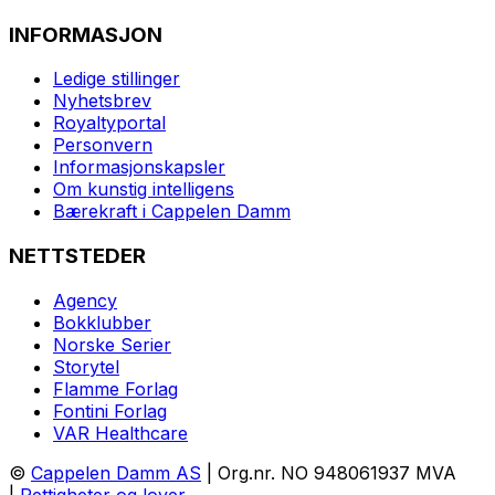
INFORMASJON
Ledige stillinger
Nyhetsbrev
Royaltyportal
Personvern
Informasjonskapsler
Om kunstig intelligens
Bærekraft i Cappelen Damm
NETTSTEDER
Agency
Bokklubber
Norske Serier
Storytel
Flamme Forlag
Fontini Forlag
VAR Healthcare
©
Cappelen Damm AS
| Org.nr. NO 948061937 MVA
|
Rettigheter og lover