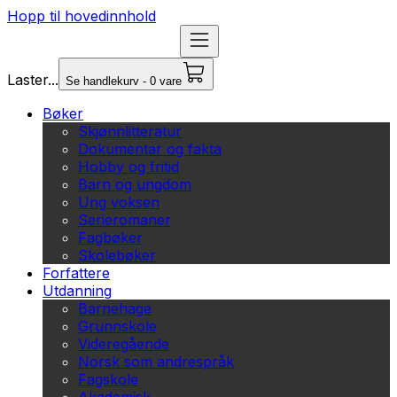
Hopp til hovedinnhold
Laster...
Se handlekurv - 0 vare
Bøker
Skjønnlitteratur
Dokumentar og fakta
Hobby og fritid
Barn og ungdom
Ung voksen
Serieromaner
Fagbøker
Skolebøker
Forfattere
Utdanning
Barnehage
Grunnskole
Videregående
Norsk som andrespråk
Fagskole