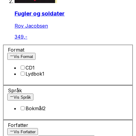
Fugler og soldater
Roy Jacobsen
349,-
Format
Vis Format
CD
1
Lydbok
1
Språk
Vis Språk
Bokmål
2
Forfatter
Vis Forfatter