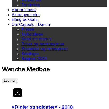
Akademisk
Forskning
Abonnement
Arrangementer
Elling bokkafé
Om Cappelen Damm
Presse
Nyhetsbrev
Send inn manus
Priser og nominasjoner
Stipender og minnepriser
Kataloger
Rapport 2025
Wenche Medbøe
Les mer
«
Fugler og soldater
» - 2010