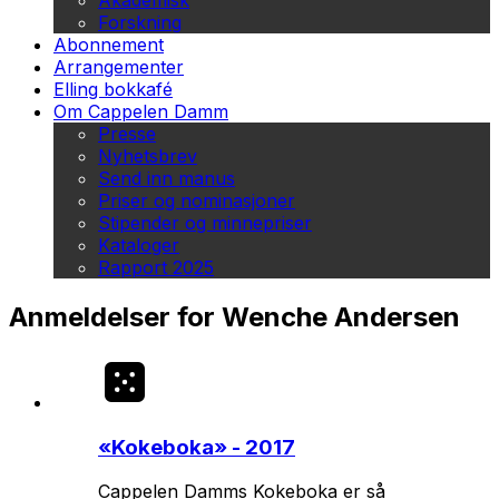
Akademisk
Forskning
Abonnement
Arrangementer
Elling bokkafé
Om Cappelen Damm
Presse
Nyhetsbrev
Send inn manus
Priser og nominasjoner
Stipender og minnepriser
Kataloger
Rapport 2025
Anmeldelser for Wenche Andersen
«
Kokeboka
» - 2017
Cappelen Damms Kokeboka er så