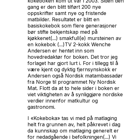
kokeboken kom ut var i 2003. Siden den
gang er den blitt tilført 200 nye
oppskrifter samt nye og fristende
matbilder. Resultatet er blitt en
basiskokebok som flere generasjoner
bør stifte bekjentskap med på
kjøkkenet(...) smakfull(e) mursteinen av
en kokebok (...)TV 2-kokk Wenche
Andersen er hentet inn som
hovedredaktør for boken. Det tror jeg
forlaget har gjort lurt i. For i tillegg til å
være kjent og dyktig fjernsynskokk er
Andersen også Nordisk matambassadør
fra Norge til programmet Ny Nordisk
Mat. Flott da at to hele sider i boken er
viet viktigheten av å synliggjøre nordiske
verdier innenfor matkultur og
gastronomi.
I «Kokeboka» tas vi med på matlaging
helt fra grunnen av, helt påkrevet i dag
da kunnskap om matlaging generelt er
for nedadgående i befolkningen(...) Vi