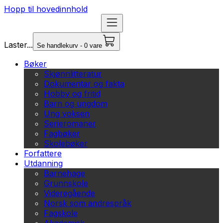
Hopp til hovedinnhold
Laster...
Se handlekurv - 0 vare
Bøker
Skjønnlitteratur
Dokumentar og fakta
Hobby og fritid
Barn og ungdom
Ung voksen
Serieromaner
Fagbøker
Skolebøker
Forfattere
Utdanning
Barnehage
Grunnskole
Videregående
Norsk som andrespråk
Fagskole