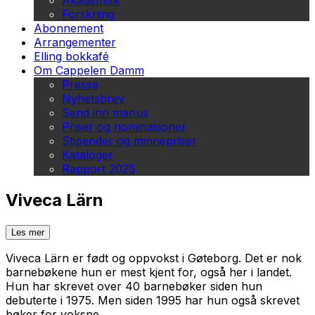
Akademisk
Forskning
Abonnement
Arrangementer
Elling bokkafé
Om Cappelen Damm
Presse
Nyhetsbrev
Send inn manus
Priser og nominasjoner
Stipender og minnepriser
Kataloger
Rapport 2025
Viveca Lärn
Les mer
Viveca Lärn er født og oppvokst i Gøteborg. Det er nok
barnebøkene hun er mest kjent for, også her i landet.
Hun har skrevet over 40 barnebøker siden hun
debuterte i 1975. Men siden 1995 har hun også skrevet
bøker for voksne.