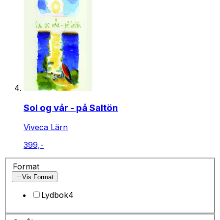
Sol og vår - på Saltön
Viveca Lärn
399,-
Format
Vis Format
Lydbok
4