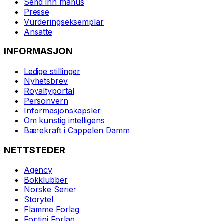
Send inn manus
Presse
Vurderingseksemplar
Ansatte
INFORMASJON
Ledige stillinger
Nyhetsbrev
Royaltyportal
Personvern
Informasjonskapsler
Om kunstig intelligens
Bærekraft i Cappelen Damm
NETTSTEDER
Agency
Bokklubber
Norske Serier
Storytel
Flamme Forlag
Fontini Forlag