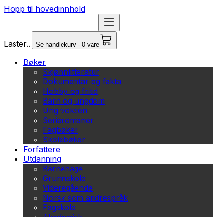
Hopp til hovedinnhold
Laster...
Se handlekurv - 0 vare
Bøker
Skjønnlitteratur
Dokumentar og fakta
Hobby og fritid
Barn og ungdom
Ung voksen
Serieromaner
Fagbøker
Skolebøker
Forfattere
Utdanning
Barnehage
Grunnskole
Videregående
Norsk som andrespråk
Fagskole