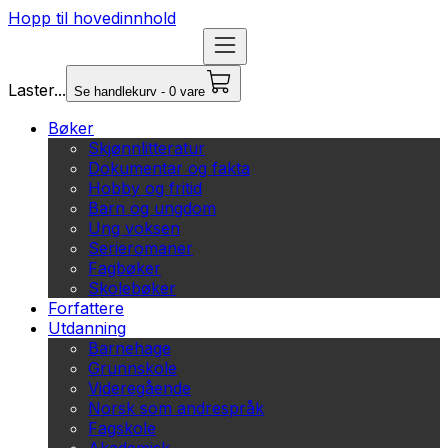
Hopp til hovedinnhold
Laster...
Se handlekurv - 0 vare
Bøker
Skjønnlitteratur
Dokumentar og fakta
Hobby og fritid
Barn og ungdom
Ung voksen
Serieromaner
Fagbøker
Skolebøker
Forfattere
Utdanning
Barnehage
Grunnskole
Videregående
Norsk som andrespråk
Fagskole