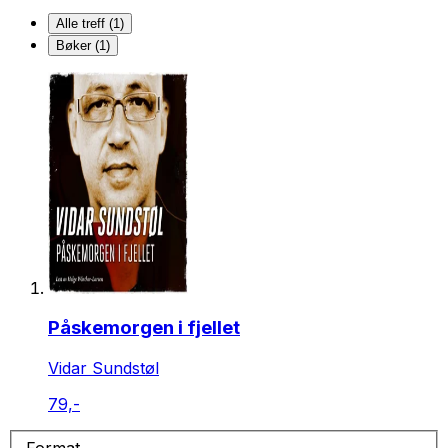
Alle treff (1)
Bøker (1)
Påskemorgen i fjellet
Vidar Sundstøl
79,-
Format