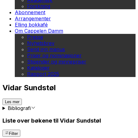
Akademisk
Forskning
Abonnement
Arrangementer
Elling bokkafé
Om Cappelen Damm
Presse
Nyhetsbrev
Send inn manus
Priser og nominasjoner
Stipender og minnepriser
Kataloger
Rapport 2025
Vidar Sundstøl
Les mer
Bibliografi
Liste over bøkene til Vidar Sundstøl
Filter