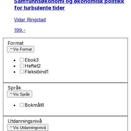
Samfunnsøkonomi og økonomisk politikk
for turbulente tider
Vidar Ringstad
199,-
Format
Vis Format
Ebok
3
Heftet
2
Fleksibind
1
Språk
Vis Språk
Bokmål
6
Utdanningsnivå
Vis Utdanningsnivå