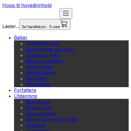
Hopp til hovedinnhold
Laster...
Se handlekurv - 0 vare
Bøker
Skjønnlitteratur
Dokumentar og fakta
Hobby og fritid
Barn og ungdom
Ung voksen
Serieromaner
Fagbøker
Skolebøker
Forfattere
Utdanning
Barnehage
Grunnskole
Videregående
Norsk som andrespråk
Fagskole