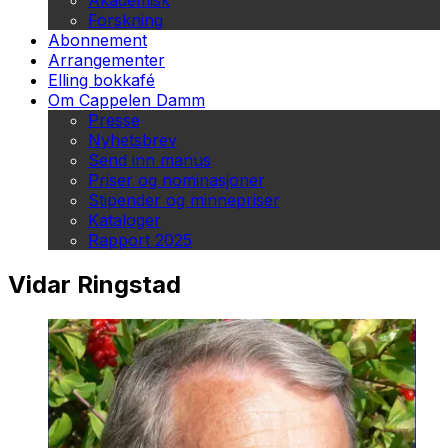
Akademisk
Forskning
Abonnement
Arrangementer
Elling bokkafé
Om Cappelen Damm
Presse
Nyhetsbrev
Send inn manus
Priser og nominasjoner
Stipender og minnepriser
Kataloger
Rapport 2025
Vidar Ringstad