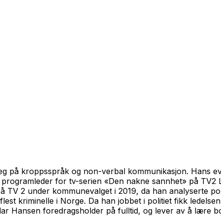
seg på kroppsspråk og non-verbal kommunikasjon. Hans evner
rogramleder for tv-serien «Den nakne sannhet» på TV2 Liv
V 2 under kommunevalget i 2019, da han analyserte politi
st kriminelle i Norge. Da han jobbet i politiet fikk ledelse
dar Hansen foredragsholder på fulltid, og lever av å lære