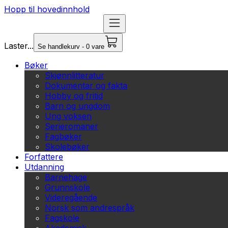
Hopp til hovedinnhold
Laster...
Se handlekurv - 0 vare
Bøker
Skjønnlitteratur
Dokumentar og fakta
Hobby og fritid
Barn og ungdom
Ung voksen
Serieromaner
Fagbøker
Skolebøker
Forfattere
Utdanning
Barnehage
Grunnskole
Videregående
Norsk som andrespråk
Fagskole