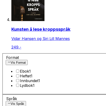
Kunsten å lese kroppsspråk
Vidar Hansen og Siri Lill Mannes
249,-
Format
Vis Format
Ebok
1
Heftet
1
Innbundet
1
Lydbok
1
Språk
Vis Språk