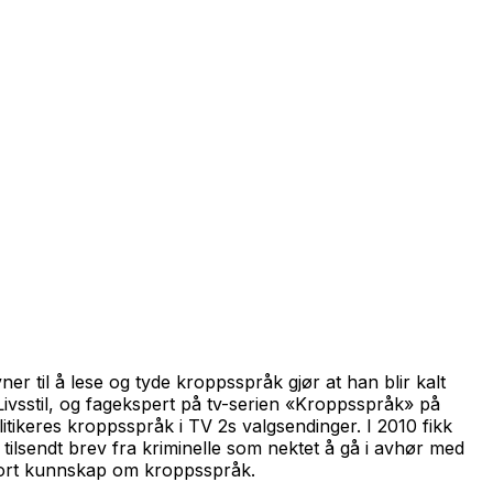
 til å lese og tyde kroppsspråk gjør at han blir kalt
sstil, og fagekspert på tv-serien «Kroppsspråk» på
keres kroppsspråk i TV 2s valgsendinger. I 2010 fikk
n tilsendt brev fra kriminelle som nektet å gå i avhør med
 bort kunnskap om kroppsspråk.