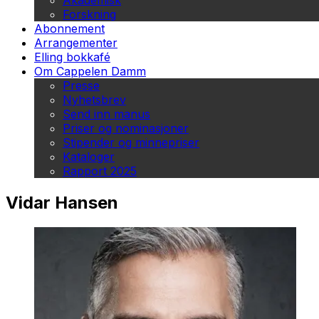
Akademisk
Forskning
Abonnement
Arrangementer
Elling bokkafé
Om Cappelen Damm
Presse
Nyhetsbrev
Send inn manus
Priser og nominasjoner
Stipender og minnepriser
Kataloger
Rapport 2025
Vidar Hansen