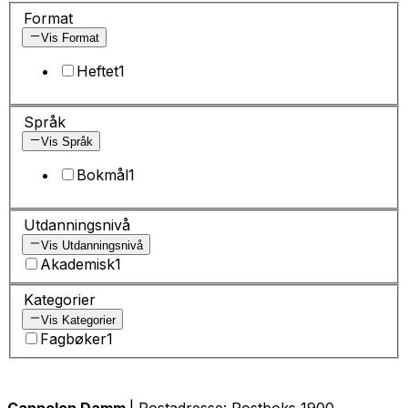
Format
Vis Format
Heftet
1
Språk
Vis Språk
Bokmål
1
Utdanningsnivå
Vis Utdanningsnivå
Akademisk
1
Kategorier
Vis Kategorier
Fagbøker
1
Cappelen Damm
| Postadresse: Postboks 1900