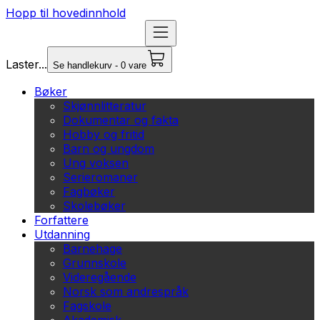
Hopp til hovedinnhold
Laster...
Se handlekurv - 0 vare
Bøker
Skjønnlitteratur
Dokumentar og fakta
Hobby og fritid
Barn og ungdom
Ung voksen
Serieromaner
Fagbøker
Skolebøker
Forfattere
Utdanning
Barnehage
Grunnskole
Videregående
Norsk som andrespråk
Fagskole