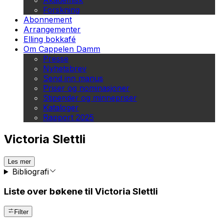
Akademisk
Forskning
Abonnement
Arrangementer
Elling bokkafé
Om Cappelen Damm
Presse
Nyhetsbrev
Send inn manus
Priser og nominasjoner
Stipender og minnepriser
Kataloger
Rapport 2025
Victoria Slettli
Les mer
Bibliografi
Liste over bøkene til Victoria Slettli
Filter