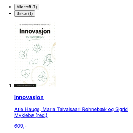
Alle treff (1)
Bøker (1)
Innovasjon
Atle Hauge, Maria Taivalsaari Røhnebæk og Sigrid
Myklebø (red.)
609,-