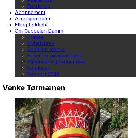
Akademisk
Forskning
Abonnement
Arrangementer
Elling bokkafé
Om Cappelen Damm
Presse
Nyhetsbrev
Send inn manus
Priser og nominasjoner
Stipender og minnepriser
Kataloger
Rapport 2025
Venke Tørmænen