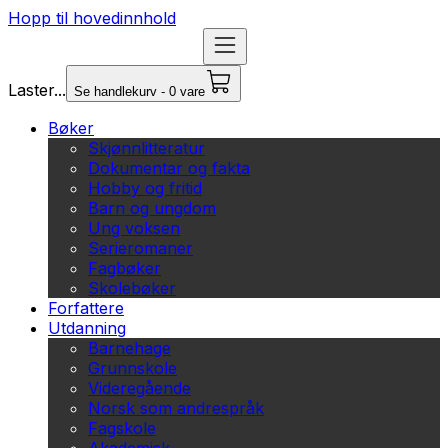
Hopp til hovedinnhold
Laster...
Se handlekurv - 0 vare
Bøker
Skjønnlitteratur
Dokumentar og fakta
Hobby og fritid
Barn og ungdom
Ung voksen
Serieromaner
Fagbøker
Skolebøker
Forfattere
Utdanning
Barnehage
Grunnskole
Videregående
Norsk som andrespråk
Fagskole