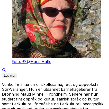
Foto: © @Hans Hatle
Les mer
Venke Tørmænen er skoltesame, født og oppvokst i
Sør-Varanger. Hun er utdannet barnehagelærer fra
Dronning Maud Minne i Trondheim. Senere har hun
studert finsk språk og kultur, samisk språk og kultur,
samt flerkulturell forståelse og flerkulturell pedagogikk
som gir godkjent undervisningskompetanse for