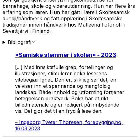
barnehage, skole og videreutdanning. Hun har flere års
erfaring som lærer. Hun har gått i lære i Skoltesamisk
duodji/håndtverk og fatt opplæring i Skoltesamiske
tradisjoner innen håndverk hos Matleena Fofonoff i
Sevettijärvi i Finland.
Bibliografi
«
Samiske stemmer i skolen
» - 2023
[...] Med innsiktsfulle grep, fortellinger og
illustrasjoner, stimulerer boka leserens
vitebegjærlighet. Den er, slik jeg ser det, en
veiviser inn et spennende og mangfoldig
landskap. Både innhold og utforming fortjener
betegnelsen praktverk. Boka har et rikt
billedmateriale og er redigert på innbydende
vis. Det gjør det til en fryd å lese den.
–
Ingeborg Tveter Thoresen, forebygging.no,
16.03.2023