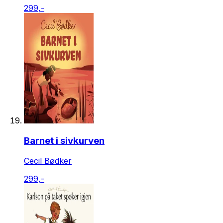
299,-
Barnet i sivkurven
Cecil Bødker
299,-