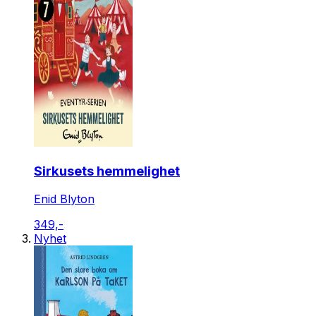
Sirkusets hemmelighet
Enid Blyton
349,-
Nyhet