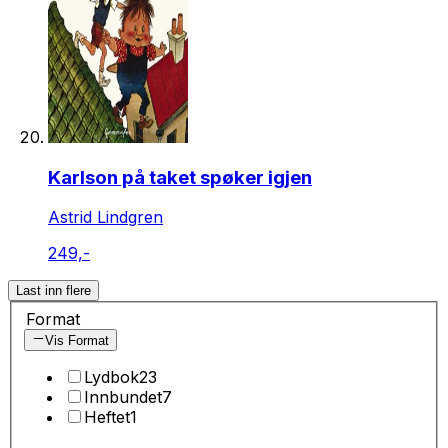
Karlson på taket spøker igjen
Astrid Lindgren
249,-
Last inn flere
Format
Vis Format
Lydbok
23
Innbundet
7
Heftet
1