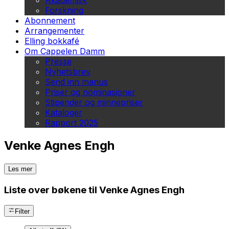
Akademisk
Forskning
Abonnement
Arrangementer
Elling bokkafé
Om Cappelen Damm
Presse
Nyhetsbrev
Send inn manus
Priser og nominasjoner
Stipender og minnepriser
Kataloger
Rapport 2025
Venke Agnes Engh
Les mer
Liste over bøkene til Venke Agnes Engh
Filter