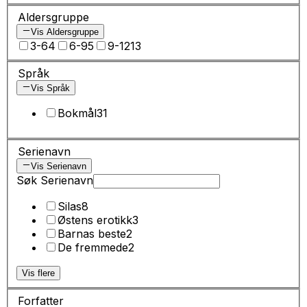
Aldersgruppe
Vis Aldersgruppe
3-6
4
6-9
5
9-12
13
Språk
Vis Språk
Bokmål
31
Serienavn
Vis Serienavn
Søk Serienavn
Silas
8
Østens erotikk
3
Barnas beste
2
De fremmede
2
Vis flere
Forfatter