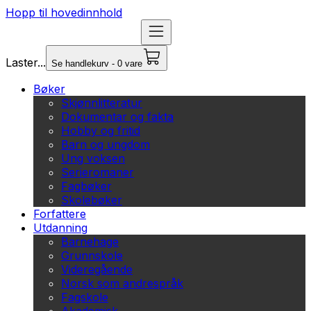
Hopp til hovedinnhold
Laster...
Se handlekurv - 0 vare
Bøker
Skjønnlitteratur
Dokumentar og fakta
Hobby og fritid
Barn og ungdom
Ung voksen
Serieromaner
Fagbøker
Skolebøker
Forfattere
Utdanning
Barnehage
Grunnskole
Videregående
Norsk som andrespråk
Fagskole