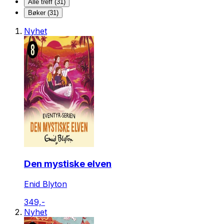
Alle treff (31)
Bøker (31)
Nyhet
Den mystiske elven
Enid Blyton
349,-
Nyhet