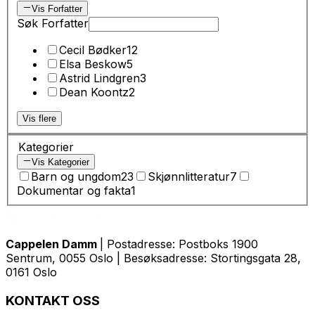
Vis Forfatter
Søk Forfatter
Cecil Bødker
12
Elsa Beskow
5
Astrid Lindgren
3
Dean Koontz
2
Vis flere
Kategorier
Vis Kategorier
Barn og ungdom
23
Skjønnlitteratur
7
Dokumentar og fakta
1
Cappelen Damm
| Postadresse: Postboks 1900
Sentrum, 0055 Oslo | Besøksadresse: Stortingsgata 28,
0161 Oslo
KONTAKT OSS