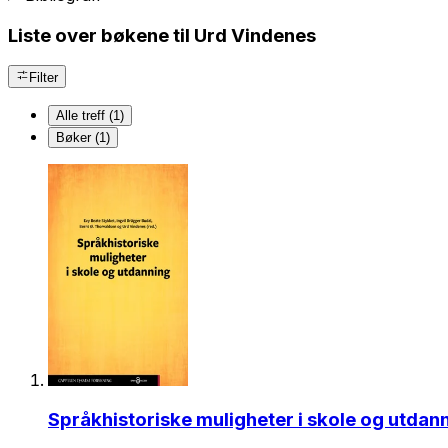
Liste over bøkene til Urd Vindenes
Filter
Alle treff (1)
Bøker (1)
Språkhistoriske muligheter i skole og utdan