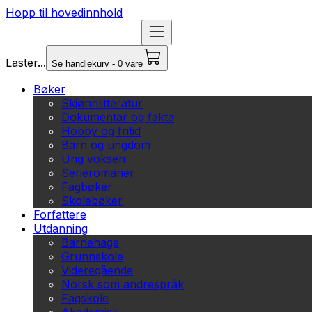
Hopp til hovedinnhold
Laster...
Se handlekurv - 0 vare
Bøker
Skjønnlitteratur
Dokumentar og fakta
Hobby og fritid
Barn og ungdom
Ung voksen
Serieromaner
Fagbøker
Skolebøker
Forfattere
Utdanning
Barnehage
Grunnskole
Videregående
Norsk som andrespråk
Fagskole