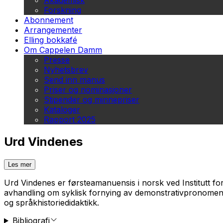
Akademisk
Forskning
Abonnement
Arrangementer
Elling bokkafé
Om Cappelen Damm
Presse
Nyhetsbrev
Send inn manus
Priser og nominasjoner
Stipender og minnepriser
Kataloger
Rapport 2025
Urd Vindenes
Les mer
Urd Vindenes er førsteamanuensis i norsk ved Institutt fo
avhandling om syklisk fornying av demonstrativpronomen. 
og språkhistoriedidaktikk.
Bibliografi