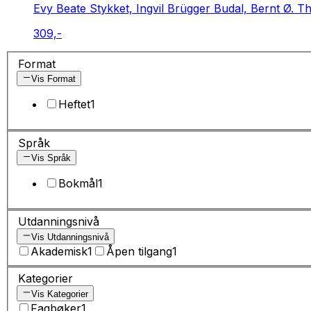
Evy Beate Stykket, Ingvil Brügger Budal, Bernt Ø. T
309,-
Format
Vis Format
Heftet
1
Språk
Vis Språk
Bokmål
1
Utdanningsnivå
Vis Utdanningsnivå
Akademisk
1
Åpen tilgang
1
Kategorier
Vis Kategorier
Fagbøker
1