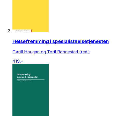
Helsefremming i spesialisthelsetjenesten
Gørill Haugan og Toril Rannestad (red.)
419,-