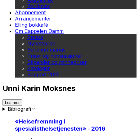
Akademisk
Forskning
Abonnement
Arrangementer
Elling bokkafé
Om Cappelen Damm
Presse
Nyhetsbrev
Send inn manus
Priser og nominasjoner
Stipender og minnepriser
Kataloger
Rapport 2025
Unni Karin Moksnes
Les mer
Bibliografi
«
Helsefremming i
spesialisthelsetjenesten
» - 2016