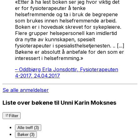
«Etter å ha lest boken ser jeg hvor viktig det
er for fysioterapeuter å tenke
helsefremmende og ta i bruk de begrepene
som brukes innen helsefremmende arbeid.
Boken er i hovedsak skrevet for sykepleiere.
Flere grupper helsepersonell kan imidlertid
dra nytte av kunnskapen, spesielt
fysioterapeuter i spesialisthelsetjenesten. .. [...]
Bøkene er absolutt å anbefale for den som er
interessert i helsefremming.»
–
Oddbjørg Erla Jonsdottir, Fysioterapeuten
4-2017, 24.04.2017
Se alle anmeldelser
Liste over bøkene til Unni Karin Moksnes
Filter
Alle treff (3)
Bøker (3)