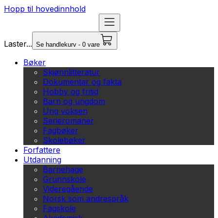
Hopp til hovedinnhold
Laster...
Se handlekurv - 0 vare
Bøker
Skjønnlitteratur
Dokumentar og fakta
Hobby og fritid
Barn og ungdom
Ung voksen
Serieromaner
Fagbøker
Skolebøker
Forfattere
Utdanning
Barnehage
Grunnskole
Videregående
Norsk som andrespråk
Fagskole