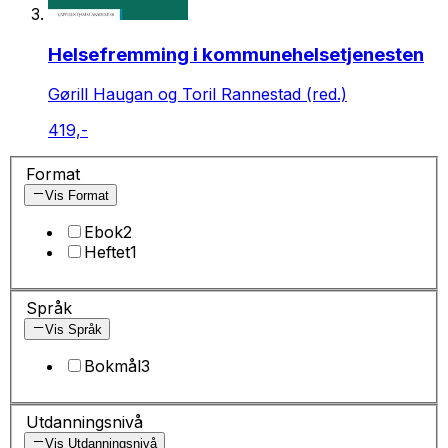
Helsefremming i kommunehelsetjenesten
Gørill Haugan og Toril Rannestad (red.)
419,-
Format
Vis Format
Ebok
2
Heftet
1
Språk
Vis Språk
Bokmål
3
Utdanningsnivå
Vis Utdanningsnivå