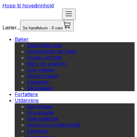
Hopp til hovedinnhold
Laster...
Se handlekurv - 0 vare
Bøker
Skjønnlitteratur
Dokumentar og fakta
Hobby og fritid
Barn og ungdom
Ung voksen
Serieromaner
Fagbøker
Skolebøker
Forfattere
Utdanning
Barnehage
Grunnskole
Videregående
Norsk som andrespråk
Fagskole