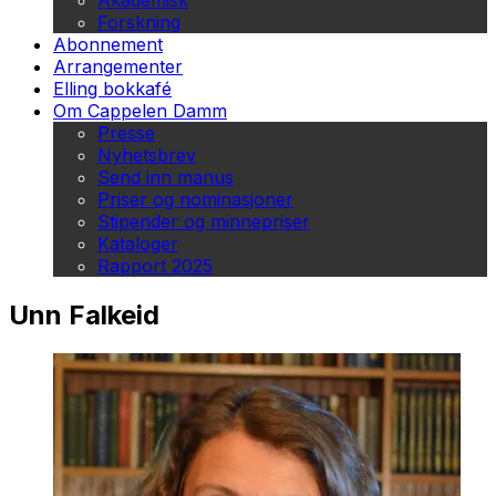
Akademisk
Forskning
Abonnement
Arrangementer
Elling bokkafé
Om Cappelen Damm
Presse
Nyhetsbrev
Send inn manus
Priser og nominasjoner
Stipender og minnepriser
Kataloger
Rapport 2025
Unn Falkeid