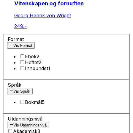
Vitenskapen og fornuften
Georg Henrik von Wright
249,-
Format
Vis Format
Ebok
2
Heftet
2
Innbundet
1
Språk
Vis Språk
Bokmål
5
Utdanningsnivå
Vis Utdanningsnivå
Akademisk
3