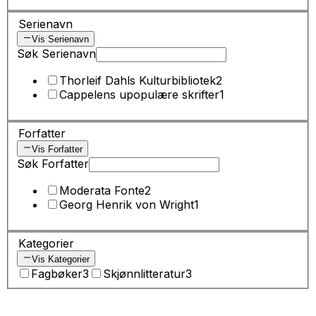
Serienavn
Vis Serienavn
Søk Serienavn
Thorleif Dahls Kulturbibliotek
2
Cappelens upopulære skrifter
1
Forfatter
Vis Forfatter
Søk Forfatter
Moderata Fonte
2
Georg Henrik von Wright
1
Kategorier
Vis Kategorier
Fagbøker
3
Skjønnlitteratur
3