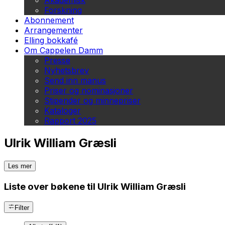
Akademisk
Forskning
Abonnement
Arrangementer
Elling bokkafé
Om Cappelen Damm
Presse
Nyhetsbrev
Send inn manus
Priser og nominasjoner
Stipender og minnepriser
Kataloger
Rapport 2025
Ulrik William Græsli
Les mer
Liste over bøkene til Ulrik William Græsli
Filter