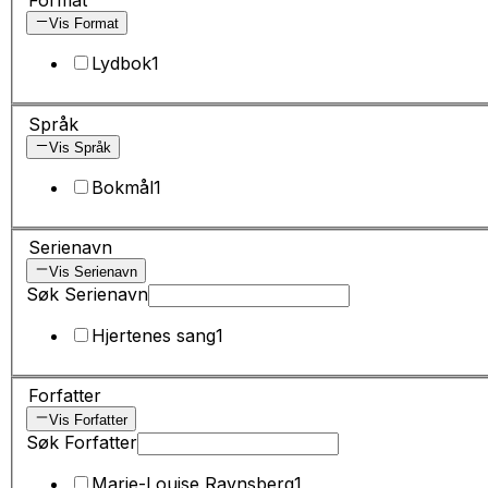
Vis Format
Lydbok
1
Språk
Vis Språk
Bokmål
1
Serienavn
Vis Serienavn
Søk Serienavn
Hjertenes sang
1
Forfatter
Vis Forfatter
Søk Forfatter
Marie-Louise Ravnsberg
1