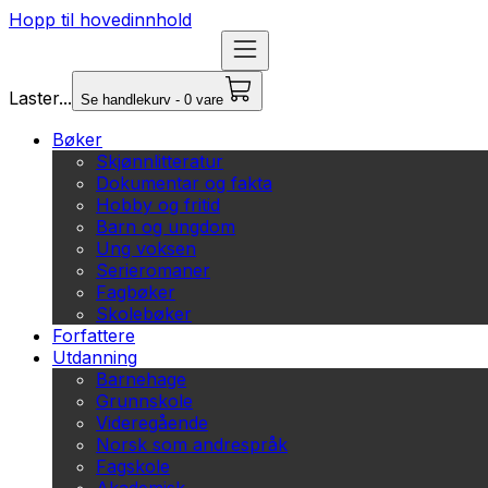
Hopp til hovedinnhold
Laster...
Se handlekurv - 0 vare
Bøker
Skjønnlitteratur
Dokumentar og fakta
Hobby og fritid
Barn og ungdom
Ung voksen
Serieromaner
Fagbøker
Skolebøker
Forfattere
Utdanning
Barnehage
Grunnskole
Videregående
Norsk som andrespråk
Fagskole