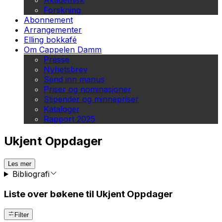
Akademisk
Forskning
Abonnement
Arrangementer
Elling bokkafé
Om Cappelen Damm
Presse
Nyhetsbrev
Send inn manus
Priser og nominasjoner
Stipender og minnepriser
Kataloger
Rapport 2025
Ukjent Oppdager
Les mer
Bibliografi
Liste over bøkene til Ukjent Oppdager
Filter