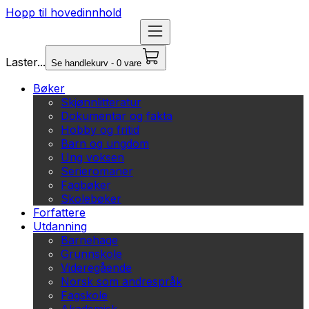
Hopp til hovedinnhold
Laster...
Se handlekurv - 0 vare
Bøker
Skjønnlitteratur
Dokumentar og fakta
Hobby og fritid
Barn og ungdom
Ung voksen
Serieromaner
Fagbøker
Skolebøker
Forfattere
Utdanning
Barnehage
Grunnskole
Videregående
Norsk som andrespråk
Fagskole