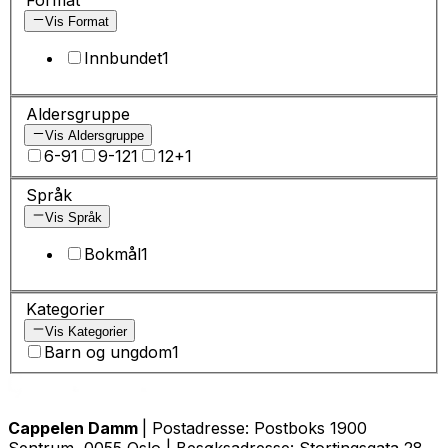
Vis Format
Innbundet
1
Aldersgruppe
Vis Aldersgruppe
6-9
1
9-12
1
12+
1
Språk
Vis Språk
Bokmål
1
Kategorier
Vis Kategorier
Barn og ungdom
1
Cappelen Damm
| Postadresse: Postboks 1900
Sentrum, 0055 Oslo | Besøksadresse: Stortingsgata 28,