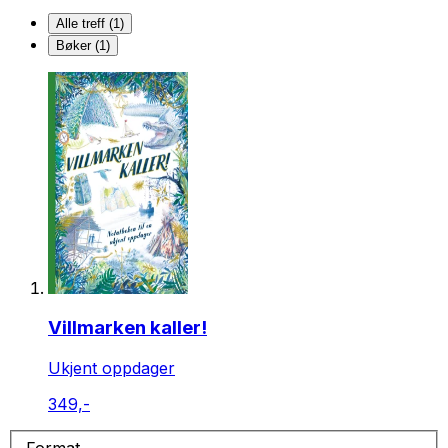
Alle treff (1)
Bøker (1)
Villmarken kaller!
Ukjent oppdager
349,-
Format