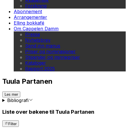
Akademisk
Forskning
Abonnement
Arrangementer
Elling bokkafé
Om Cappelen Damm
Presse
Nyhetsbrev
Send inn manus
Priser og nominasjoner
Stipender og minnepriser
Kataloger
Rapport 2025
Tuula Partanen
Les mer
Bibliografi
Liste over bøkene til Tuula Partanen
Filter