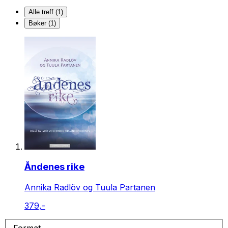
Alle treff (1)
Bøker (1)
Åndenes rike
Annika Radlöv og Tuula Partanen
379,-
Format