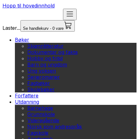
Hopp til hovedinnhold
Laster...
Se handlekurv - 0 vare
Bøker
Skjønnlitteratur
Dokumentar og fakta
Hobby og fritid
Barn og ungdom
Ung voksen
Serieromaner
Fagbøker
Skolebøker
Forfattere
Utdanning
Barnehage
Grunnskole
Videregående
Norsk som andrespråk
Fagskole