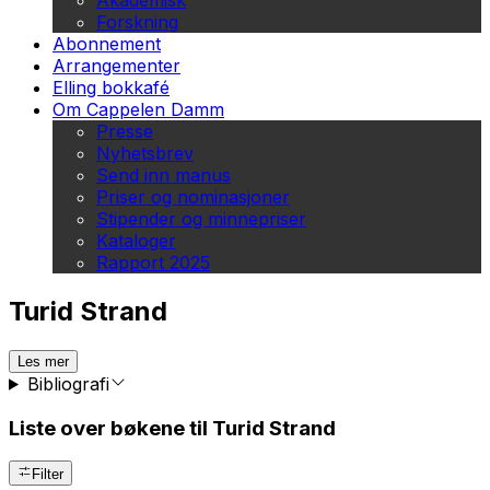
Akademisk
Forskning
Abonnement
Arrangementer
Elling bokkafé
Om Cappelen Damm
Presse
Nyhetsbrev
Send inn manus
Priser og nominasjoner
Stipender og minnepriser
Kataloger
Rapport 2025
Turid Strand
Les mer
Bibliografi
Liste over bøkene til Turid Strand
Filter