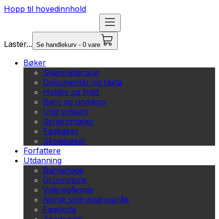
Hopp til hovedinnhold
Laster...
Se handlekurv - 0 vare
Bøker
Skjønnlitteratur
Dokumentar og fakta
Hobby og fritid
Barn og ungdom
Ung voksen
Serieromaner
Fagbøker
Skolebøker
Forfattere
Utdanning
Barnehage
Grunnskole
Videregående
Norsk som andrespråk
Fagskole