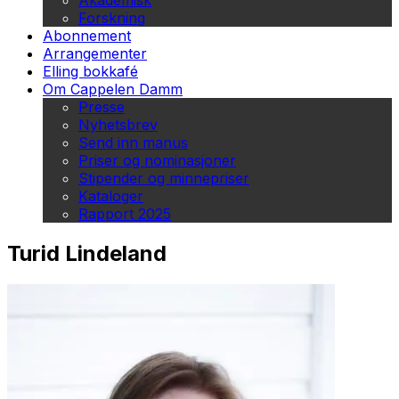
Akademisk
Forskning
Abonnement
Arrangementer
Elling bokkafé
Om Cappelen Damm
Presse
Nyhetsbrev
Send inn manus
Priser og nominasjoner
Stipender og minnepriser
Kataloger
Rapport 2025
Turid Lindeland