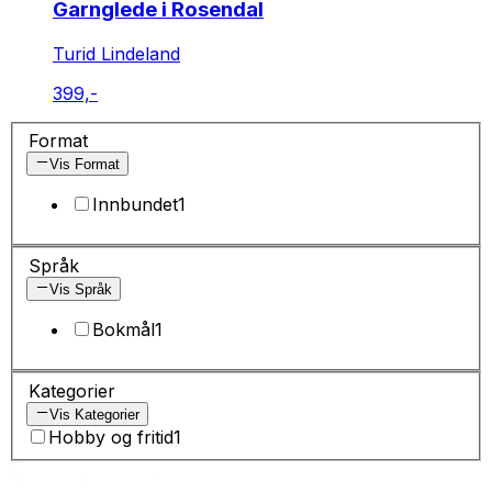
Garnglede i Rosendal
Turid Lindeland
399,-
Format
Vis Format
Innbundet
1
Språk
Vis Språk
Bokmål
1
Kategorier
Vis Kategorier
Hobby og fritid
1