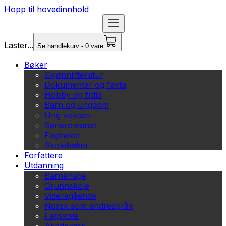
Hopp til hovedinnhold
Laster...
Se handlekurv - 0 vare
Bøker
Skjønnlitteratur
Dokumentar og fakta
Hobby og fritid
Barn og ungdom
Ung voksen
Serieromaner
Fagbøker
Skolebøker
Forfattere
Utdanning
Barnehage
Grunnskole
Videregående
Norsk som andrespråk
Fagskole