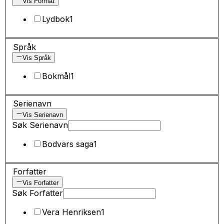
Vis Format
Lydbok
1
Språk
Vis Språk
Bokmål
1
Serienavn
Vis Serienavn
Søk Serienavn
Bodvars saga
1
Forfatter
Vis Forfatter
Søk Forfatter
Vera Henriksen
1