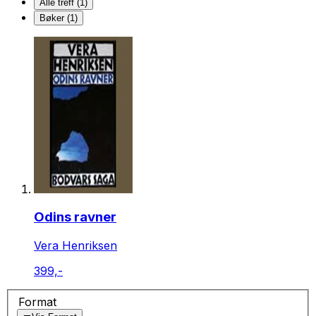
Alle treff (1)
Bøker (1)
Odins ravner
Vera Henriksen
399,-
Format