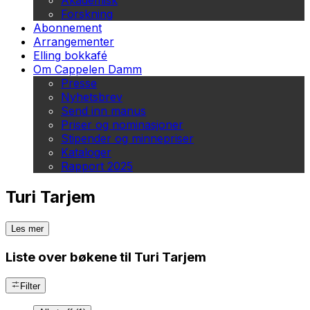
Akademisk
Forskning
Abonnement
Arrangementer
Elling bokkafé
Om Cappelen Damm
Presse
Nyhetsbrev
Send inn manus
Priser og nominasjoner
Stipender og minnepriser
Kataloger
Rapport 2025
Turi Tarjem
Les mer
Liste over bøkene til Turi Tarjem
Filter