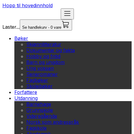
Hopp til hovedinnhold
Laster...
Se handlekurv - 0 vare
Bøker
Skjønnlitteratur
Dokumentar og fakta
Hobby og fritid
Barn og ungdom
Ung voksen
Serieromaner
Fagbøker
Skolebøker
Forfattere
Utdanning
Barnehage
Grunnskole
Videregående
Norsk som andrespråk
Fagskole