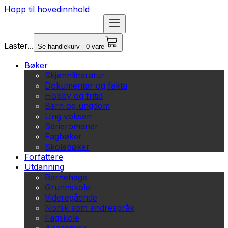
Hopp til hovedinnhold
Laster...
Se handlekurv - 0 vare
Bøker
Skjønnlitteratur
Dokumentar og fakta
Hobby og fritid
Barn og ungdom
Ung voksen
Serieromaner
Fagbøker
Skolebøker
Forfattere
Utdanning
Barnehage
Grunnskole
Videregående
Norsk som andrespråk
Fagskole