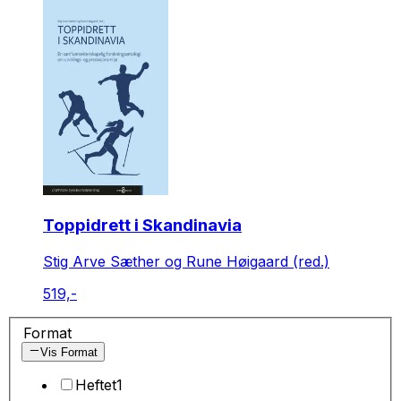
Toppidrett i Skandinavia
Stig Arve Sæther og Rune Høigaard (red.)
519,-
Format
Vis Format
Heftet
1