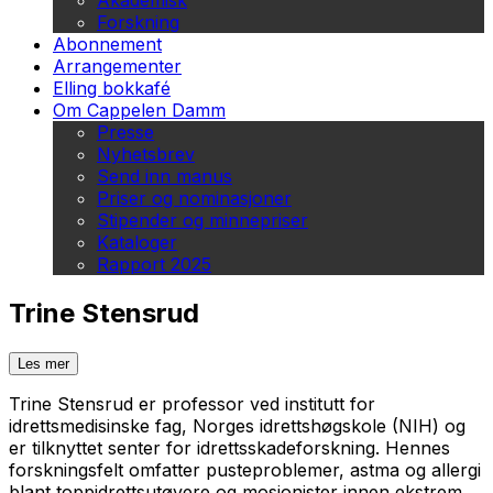
Akademisk
Forskning
Abonnement
Arrangementer
Elling bokkafé
Om Cappelen Damm
Presse
Nyhetsbrev
Send inn manus
Priser og nominasjoner
Stipender og minnepriser
Kataloger
Rapport 2025
Trine Stensrud
Les mer
Trine Stensrud er professor ved institutt for
idrettsmedisinske fag, Norges idrettshøgskole (NIH) og
er tilknyttet senter for idrettsskadeforskning. Hennes
forskningsfelt omfatter pusteproblemer, astma og allergi
blant toppidrettsutøvere og mosjonister innen ekstrem