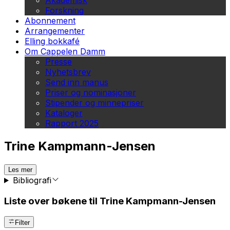
Akademisk
Forskning
Abonnement
Arrangementer
Elling bokkafé
Om Cappelen Damm
Presse
Nyhetsbrev
Send inn manus
Priser og nominasjoner
Stipender og minnepriser
Kataloger
Rapport 2025
Trine Kampmann-Jensen
Les mer
Bibliografi
Liste over bøkene til Trine Kampmann-Jensen
Filter