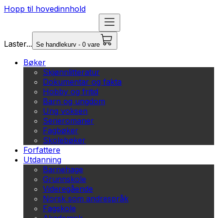
Hopp til hovedinnhold
Laster...
Se handlekurv - 0 vare
Bøker
Skjønnlitteratur
Dokumentar og fakta
Hobby og fritid
Barn og ungdom
Ung voksen
Serieromaner
Fagbøker
Skolebøker
Forfattere
Utdanning
Barnehage
Grunnskole
Videregående
Norsk som andrespråk
Fagskole