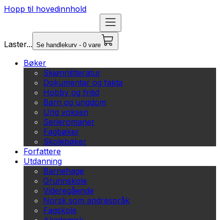
Hopp til hovedinnhold
Laster...
Se handlekurv - 0 vare
Bøker
Skjønnlitteratur
Dokumentar og fakta
Hobby og fritid
Barn og ungdom
Ung voksen
Serieromaner
Fagbøker
Skolebøker
Forfattere
Utdanning
Barnehage
Grunnskole
Videregående
Norsk som andrespråk
Fagskole