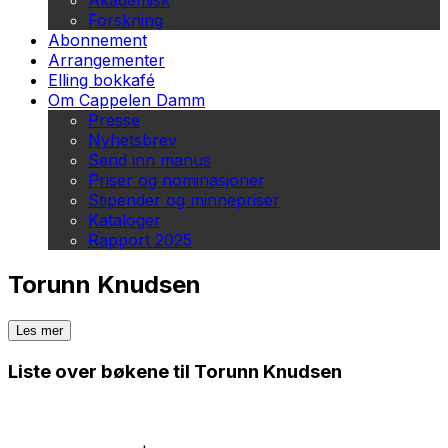
Akademisk
Forskning
Abonnement
Arrangementer
Elling bokkafé
Om Cappelen Damm
Presse
Nyhetsbrev
Send inn manus
Priser og nominasjoner
Stipender og minnepriser
Kataloger
Rapport 2025
Torunn Knudsen
Les mer
Liste over bøkene til Torunn Knudsen