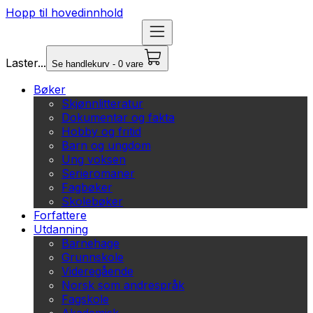
Hopp til hovedinnhold
Laster...
Se handlekurv - 0 vare
Bøker
Skjønnlitteratur
Dokumentar og fakta
Hobby og fritid
Barn og ungdom
Ung voksen
Serieromaner
Fagbøker
Skolebøker
Forfattere
Utdanning
Barnehage
Grunnskole
Videregående
Norsk som andrespråk
Fagskole