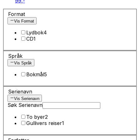
99,-
Format
Vis Format
Lydbok
4
CD
1
Språk
Vis Språk
Bokmål
5
Serienavn
Vis Serienavn
Søk Serienavn
To byer
2
Gullivers reiser
1