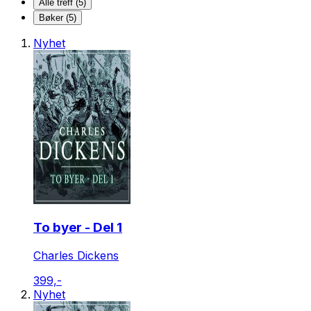
Alle treff (5)
Bøker (5)
Nyhet
To byer - Del 1
Charles Dickens
399,-
Nyhet