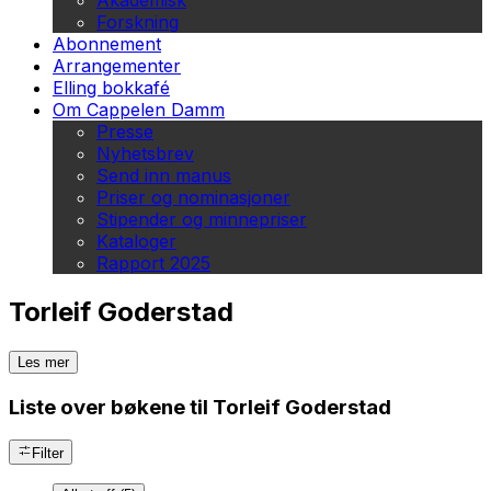
Akademisk
Forskning
Abonnement
Arrangementer
Elling bokkafé
Om Cappelen Damm
Presse
Nyhetsbrev
Send inn manus
Priser og nominasjoner
Stipender og minnepriser
Kataloger
Rapport 2025
Torleif Goderstad
Les mer
Liste over bøkene til Torleif Goderstad
Filter