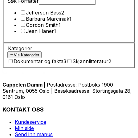
Søk Forfatter
Jefferson Bass
2
Barbara Marciniak
1
Gordon Smith
1
Jean Haner
1
Kategorier
Vis Kategorier
Dokumentar og fakta
3
Skjønnlitteratur
2
Cappelen Damm
| Postadresse: Postboks 1900
Sentrum, 0055 Oslo | Besøksadresse: Stortingsgata 28,
0161 Oslo
KONTAKT OSS
Kundeservice
Min side
Send inn manus