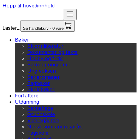
Hopp til hovedinnhold
Laster...
Se handlekurv - 0 vare
Bøker
Skjønnlitteratur
Dokumentar og fakta
Hobby og fritid
Barn og ungdom
Ung voksen
Serieromaner
Fagbøker
Skolebøker
Forfattere
Utdanning
Barnehage
Grunnskole
Videregående
Norsk som andrespråk
Fagskole