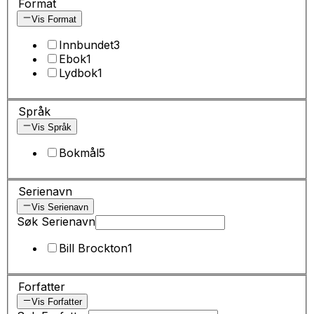
Format
Vis Format
Innbundet
3
Ebok
1
Lydbok
1
Språk
Vis Språk
Bokmål
5
Serienavn
Vis Serienavn
Søk Serienavn
Bill Brockton
1
Forfatter
Vis Forfatter