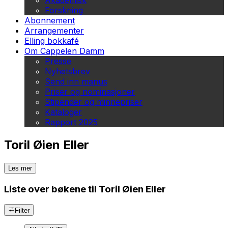
Akademisk
Forskning
Abonnement
Arrangementer
Elling bokkafé
Om Cappelen Damm
Presse
Nyhetsbrev
Send inn manus
Priser og nominasjoner
Stipender og minnepriser
Kataloger
Rapport 2025
Toril Øien Eller
Les mer
Liste over bøkene til Toril Øien Eller
Filter